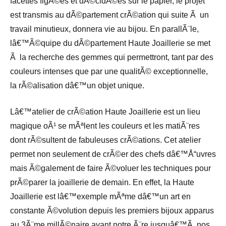
facettes figÃ©es et dÃ©cidÃ©es sur le papier, le projet
est transmis au dÃ©partement crÃ©ation qui suite Ã un
travail minutieux, donnera vie au bijou. En parallÃ¨le,
lâ€™Ã©quipe du dÃ©partement Haute Joaillerie se met
Ã la recherche des gemmes qui permettront, tant par des
couleurs intenses que par une qualitÃ© exceptionnelle,
la rÃ©alisation dâ€™un objet unique.
Lâ€™atelier de crÃ©ation Haute Joaillerie est un lieu
magique oÃ¹ se mÃªlent les couleurs et les matiÃ¨res
dont rÃ©sultent de fabuleuses crÃ©ations. Cet atelier
permet non seulement de crÃ©er des chefs dâ€™Å“uvres
mais Ã©galement de faire Ã©voluer les techniques pour
prÃ©parer la joaillerie de demain. En effet, la Haute
Joaillerie est lâ€™exemple mÃªme dâ€™un art en
constante Ã©volution depuis les premiers bijoux apparus
au 3Ã¨me millÃ©naire avant notre Ã¨re jusquâ€™Ã nos