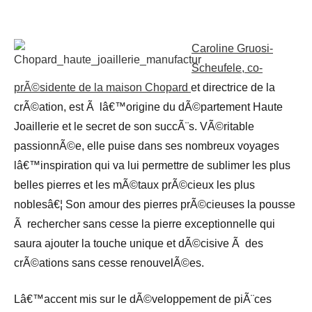
Caroline Gruosi-
Scheufele, co-
prÃ©sidente de la maison Chopard
et directrice de la
crÃ©ation, est Ã lâ€™origine du dÃ©partement Haute
Joaillerie et le secret de son succÃ¨s. VÃ©ritable
passionnÃ©e, elle puise dans ses nombreux voyages
lâ€™inspiration qui va lui permettre de sublimer les plus
belles pierres et les mÃ©taux prÃ©cieux les plus
noblesâ€¦ Son amour des pierres prÃ©cieuses la pousse
Ã rechercher sans cesse la pierre exceptionnelle qui
saura ajouter la touche unique et dÃ©cisive Ã des
crÃ©ations sans cesse renouvelÃ©es.
Lâ€™accent mis sur le dÃ©veloppement de piÃ¨ces