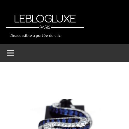
Aller
au
contenu
L'inacessible à portée de clic
leblogluxe