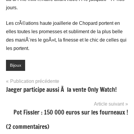
jours.
Les crÃ©ations haute joaillerie de Chopard portent en
elles toutes les promesses et subliment de la plus belle
des maniÃ¨res le goÃ»t, la finesse et le chic de celles qui
les portent.
Bijoux
Navigation
Publication précédente
Jaeger participe aussi Ã la vente Only Watch!
de
l’article
Article suivant
Pot Fissler : 150 000 euros sur les fourneaux !
(2 commentaires)