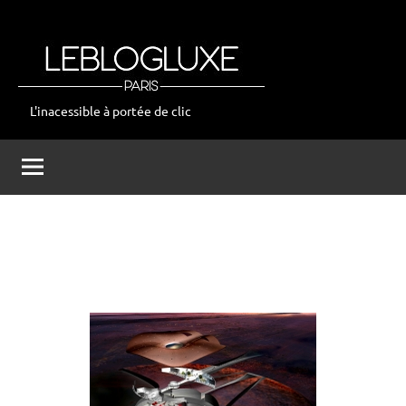
Aller
au
contenu
L'inacessible à portée de clic
leblogluxe