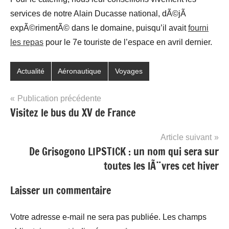
services de notre Alain Ducasse national, dÃ©jÃ
expÃ©rimentÃ© dans le domaine, puisqu’il avait
fourni
les repas
pour le 7e touriste de l’espace en avril dernier.
Actualité
Aéronautique
Voyages
Navigation
Publication précédente
Visitez le bus du XV de France
de
l’article
Article suivant
De Grisogono LIPSTICK : un nom qui sera sur
toutes les lÃ¨vres cet hiver
Laisser un commentaire
Votre adresse e-mail ne sera pas publiée.
Les champs