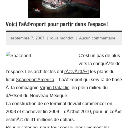
Voici l’aÃ©roport pour partir dans l’espace !
septembre 7, 2007
louis mondot
Aucun commentaire
C’est un pas de plus
vers la conquÃªte de
l’espace. Les architectes ont
rÃ©vÃ©lÃ©
les plans du
futur
Spaceport America
– l’aÃ©roport qui servira de base
Ã la compagnie
Virgin Galactic
, en plein milieu du
dÃ©sert du Nouveau-Mexique.
La construction de ce terminal devrait commencer en
2008 et s’achever fin 2009 – dÃ©but 2010, pour un coÃ»t
estimÃ© de 31 millions de dollars.
Pour le catering, nous leur conseillons vivement les