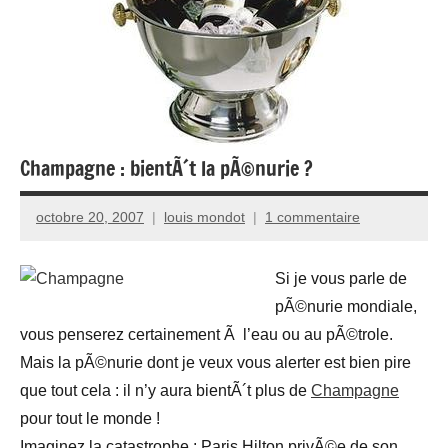
Champagne : bientÃ´t la pÃ©nurie ?
octobre 20, 2007
louis mondot
1 commentaire
Si je vous parle de
pÃ©nurie mondiale,
vous penserez certainement Ã l’eau ou au pÃ©trole.
Mais la pÃ©nurie dont je veux vous alerter est bien pire
que tout cela : il n’y aura bientÃ´t plus de
Champagne
pour tout le monde !
Imaginez la catastrophe : Paris Hilton privÃ©e de son