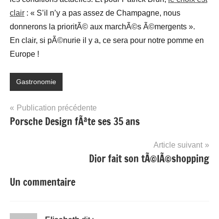
clair
: « S’il n’y a pas assez de Champagne, nous
donnerons la prioritÃ© aux marchÃ©s Ã©mergents ».
En clair, si pÃ©nurie il y a, ce sera pour notre pomme en
Europe !
Gastronomie
Navigation
Publication précédente
Porsche Design fÃªte ses 35 ans
de
l’article
Article suivant
Dior fait son tÃ©lÃ©shopping
Un commentaire