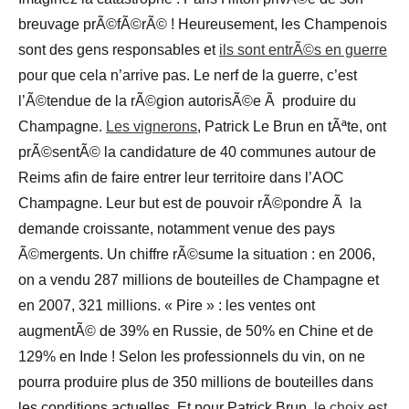
breuvage prÃ©fÃ©rÃ© ! Heureusement, les Champenois
sont des gens responsables et
ils sont entrÃ©s en guerre
pour que cela n’arrive pas. Le nerf de la guerre, c’est
l’Ã©tendue de la rÃ©gion autorisÃ©e Ã produire du
Champagne.
Les vignerons
, Patrick Le Brun en tÃªte, ont
prÃ©sentÃ© la candidature de 40 communes autour de
Reims afin de faire entrer leur territoire dans l’AOC
Champagne. Leur but est de pouvoir rÃ©pondre Ã la
demande croissante, notamment venue des pays
Ã©mergents. Un chiffre rÃ©sume la situation : en 2006,
on a vendu 287 millions de bouteilles de Champagne et
en 2007, 321 millions. « Pire » : les ventes ont
augmentÃ© de 39% en Russie, de 50% en Chine et de
129% en Inde ! Selon les professionnels du vin, on ne
pourra produire plus de 350 millions de bouteilles dans
les conditions actuelles. Et pour Patrick Brun,
le choix est