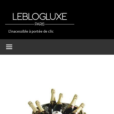
Aller
au
contenu
L'inacessible à portée de clic
leblogluxe