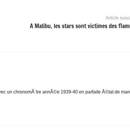
Article suiv
A Malibu, les stars sont victimes des fla
c un chronomÃ¨tre annÃ©e 1939-40 en parfaite Ã©tat de mar