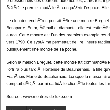
professionnels des coureurs automobiles, athlÃ¨tes, in
Ã©tÃ© le premier modÃ¨le Ã conquÃ©rir l’espace. Ell
Le clou des enchÃ¨res pourait Ãªtre une montre Bregue
Bonaparte. En or, Ã©mail et diamants, elle est estimÃ©
euros. Cette montre est l’un des premiers exemplaires
vers 1790. Ce systÃ¨me permettait de lire l’heure tacti
publiquement une montre de sa poche.
Selon la maison Breguet, cette montre fut commandÃ©e
l’offrira plus tard Ã Hortense de Beauharnais, la fille q
FranÃ§ois Marie de Beauharnais. Lorsque la maison Bre
comptait dÃ©jÃ parmi sa fidÃ¨le clientÃ¨le toutes les fam
Source : www.montres-de-luxe.com