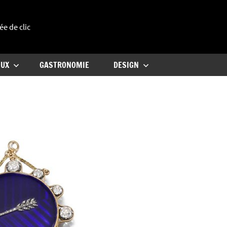
ée de clic
uxe
OUX
GASTRONOMIE
DESIGN