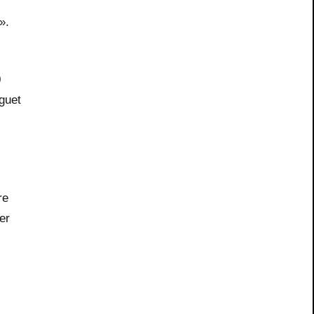
».
0
guet
re
er