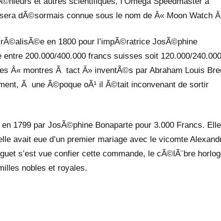
gÃ©nieurs et autres scientifiques, l’Omega Speedmaster a
e sera dÃ©sormais connue sous le nom de Â« Moon Watch Â
t rÃ©alisÃ©e en 1800 pour l’impÃ©ratrice JosÃ©phine
e entre 200.000/400.000 francs suisses soit 120.000/240.00
 des Â« montres Ã tact Â» inventÃ©s par Abraham Louis Bre
lement, Ã une Ã©poque oÃ¹ il Ã©tait inconvenant de sortir
 en 1799 par JosÃ©phine Bonaparte pour 3.000 Francs. Elle
u’elle avait eue d’un premier mariage avec le vicomte Alexand
guet s’est vue confier cette commande, le cÃ©lÃ¨bre horlog
illes nobles et royales.