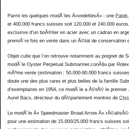
Parmi les quelques modÃ¨les Â«vedettesÂ» : une
Patek 
et 400.000 francs suisses soit 120.000 et 240.000 euros
exclusive d’un boÃ®tier en acier avec un cadran en argen
premiÃ¨re fois en vente dans un Ã©tat de conservation 
Objet culte que l’on retrouve notamment au poignet de 
modÃ¨le Oyster Perpetual Submariner,conÃ§u par Rolex
mÃªme vente (estimation : 50.000-80.000 francs suisse
doute une des plus rares et plus belles de la famille 
d’exemplaires en 1954, ce modÃ¨le a Ã©tÃ© le premier 
Aurel Bacs, directeur du dÃ©partement montres de
Chri
Le modÃ¨le Â« Speedmaster Broad Arrow Â» rÃ©alisÃ© e
pour une estimation de 15.000/25.000 francs suisses soi