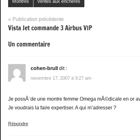
Montres
Ventes aux enchères
Navigation
Publication précédente
Vista Jet commande 3 Airbus VIP
de
l’article
Un commentaire
cohen-brull
dit :
novembre 17, 2007 à 9:27 am
Je possÃ¨de une montre femme Omega mÃ©dicale en or ave
Je voudrais la faire expertiser. A qui m’adresser ?
Répondre