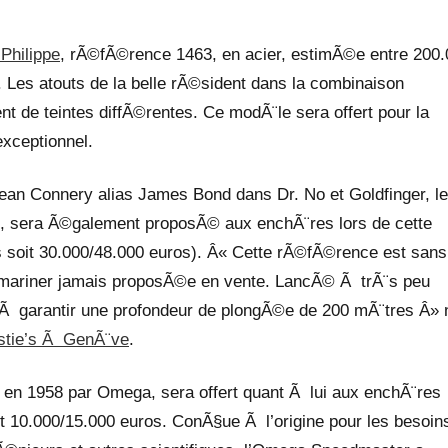
Philippe
, rÃ©fÃ©rence 1463, en acier, estimÃ©e entre 200
. Les atouts de la belle rÃ©sident dans la combinaison
t de teintes diffÃ©rentes. Ce modÃ¨le sera offert pour la
exceptionnel.
Sean Connery alias James Bond dans Dr. No et Goldfinger, le
, sera Ã©galement proposÃ© aux enchÃ¨res lors de cette
s soit 30.000/48.000 euros). Â« Cette rÃ©fÃ©rence est sans
Submariner jamais proposÃ©e en vente. LancÃ© Ã trÃ¨s peu
Ã garantir une profondeur de plongÃ©e de 200 mÃ¨tres Â» 
stie’s Ã GenÃ¨ve
.
n 1958 par Omega, sera offert quant Ã lui aux enchÃ¨res
t 10.000/15.000 euros. ConÃ§ue Ã l’origine pour les besoin