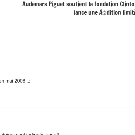
Audemars Piguet soutient la fondation Clinto
lance une Ã©dition limi
n mai 2008 ..;
atoires sont indiqués avec
*