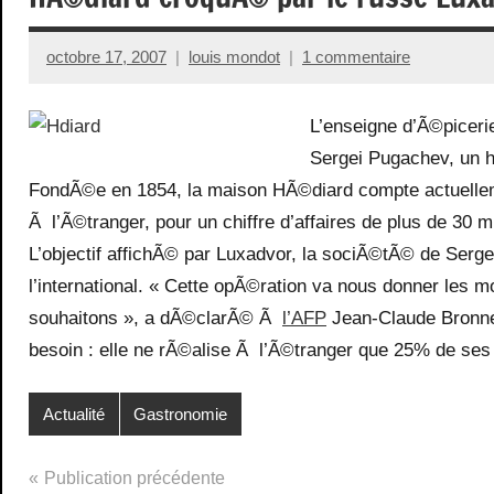
octobre 17, 2007
louis mondot
1 commentaire
L’enseigne d’Ã©piceri
Sergei Pugachev, un
FondÃ©e en 1854, la maison HÃ©diard compte actuelleme
Ã l’Ã©tranger, pour un chiffre d’affaires de plus de 30 mi
L’objectif affichÃ© par Luxadvor, la sociÃ©tÃ© de Ser
l’international. « Cette opÃ©ration va nous donner les
souhaitons », a dÃ©clarÃ© Ã
l’AFP
Jean-Claude Bronner
besoin : elle ne rÃ©alise Ã l’Ã©tranger que 25% de ses 
Actualité
Gastronomie
Navigation
Publication précédente