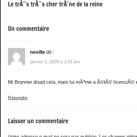
Le trÃ¨s trÃ¨s cher trÃ´ne de la reine
de
l’article
Un commentaire
neville
dit :
janvier 2, 2009 à 2:24 pm
Mr Bronner disait cela, mais lui mÃªme a Ã©tÃ© licenciÃ© e
Répondre
Laisser un commentaire
Votre adresse e-mail ne sera pas publiée.
Les champs oblig