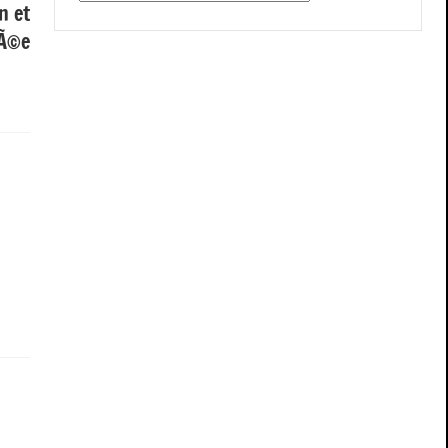
n et
tÃ©e