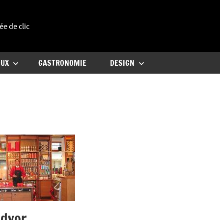
ée de clic
uxe
OUX
GASTRONOMIE
DESIGN
advor