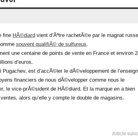
e fine
HÃ©diard
vient d’Ãªtre rachetÃ©e par le magnat russ
 homme
souvent qualifiÃ© de sulfureux
.
nt une centaine de points de vente en France et environ 
llions d’euros.
gei Pugachev, est d’accÃ©ler le dÃ©veloppement de l’enseig
 moyens financiers de nous dÃ©velopper comme nous le
, le vice-prÃ©sident de HÃ©diard. Et la marque en a bien
ventes, alors qu’elle y compte le double de magasins.
Article suiv