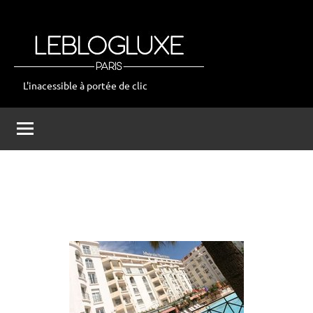
Aller
au
contenu
L'inacessible à portée de clic
leblogluxe