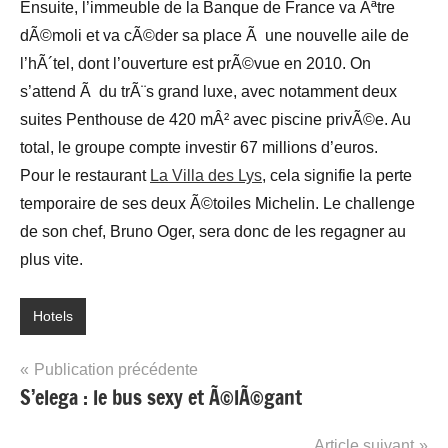
Ensuite, l’immeuble de la Banque de France va Ãªtre
dÃ©moli et va cÃ©der sa place Ã une nouvelle aile de
l’hÃ´tel, dont l’ouverture est prÃ©vue en 2010. On
s’attend Ã du trÃ¨s grand luxe, avec notamment deux
suites Penthouse de 420 mÂ² avec piscine privÃ©e. Au
total, le groupe compte investir 67 millions d’euros.
Pour le restaurant
La Villa des Lys
, cela signifie la perte
temporaire de ses deux Ã©toiles Michelin. Le challenge
de son chef, Bruno Oger, sera donc de les regagner au
plus vite.
Hotels
Navigation
Publication précédente
S’elega : le bus sexy et Ã©lÃ©gant
de
l’article
Article suivant