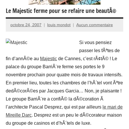
Le Majestic ferme pour se refaire une beautÃ©
octobre 24, 2007
louis mondot
Aucun commentaire
Si vous pensiez
passer les fÃªtes de
fin d’annÃ©e au
Majestic
de Cannes, c’est rÃ¢tÃ© ! Le
palace du groupe BarriÃ¨re ferme ses portes le 9
novembre prochain pour quatre mois de travaux intensifs.
En premier lieu, toutes les chambres de l’hÃ´tel vont Ãªtre
dedÃ©corÃ©es par Jacques Garcia… Non, je plaisante !
Le groupe BarriÃ¨re a confiÃ© la dÃ©coration Ã
l’architecte Pascal Desprez, qui est par ailleurs
le mari de
Mireille Darc
. Desprez est un peu le dÃ©corateur maison
du groupe de casinos et d’hÃ´tels de luxe.