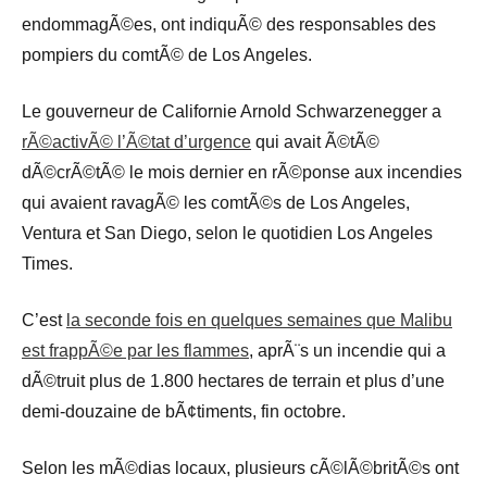
endommagÃ©es, ont indiquÃ© des responsables des
pompiers du comtÃ© de Los Angeles.
Le gouverneur de Californie Arnold Schwarzenegger a
rÃ©activÃ© l’Ã©tat d’urgence
qui avait Ã©tÃ©
dÃ©crÃ©tÃ© le mois dernier en rÃ©ponse aux incendies
qui avaient ravagÃ© les comtÃ©s de Los Angeles,
Ventura et San Diego, selon le quotidien Los Angeles
Times.
C’est
la seconde fois en quelques semaines que Malibu
est frappÃ©e par les flammes
, aprÃ¨s un incendie qui a
dÃ©truit plus de 1.800 hectares de terrain et plus d’une
demi-douzaine de bÃ¢timents, fin octobre.
Selon les mÃ©dias locaux, plusieurs cÃ©lÃ©britÃ©s ont