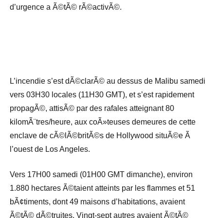
d’urgence a Ã©tÃ© rÃ©activÃ©.
L’incendie s’est dÃ©clarÃ© au dessus de Malibu samedi
vers 03H30 locales (11H30 GMT), et s’est rapidement
propagÃ©, attisÃ© par des rafales atteignant 80
kilomÃ¨tres/heure, aux coÃ»teuses demeures de cette
enclave de cÃ©lÃ©britÃ©s de Hollywood situÃ©e Ã
l’ouest de Los Angeles.
Vers 17H00 samedi (01H00 GMT dimanche), environ
1.880 hectares Ã©taient atteints par les flammes et 51
bÃ¢timents, dont 49 maisons d’habitations, avaient
Ã©tÃ© dÃ©truites. Vingt-sept autres avaient Ã©tÃ©