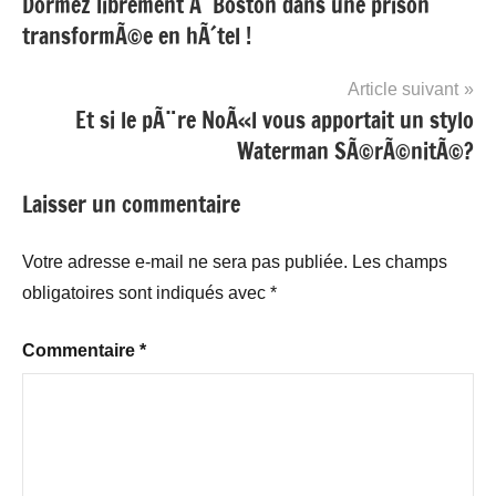
Dormez librement Ã Boston dans une prison
de
transformÃ©e en hÃ´tel !
l’article
Article suivant
Et si le pÃ¨re NoÃ«l vous apportait un stylo
Waterman SÃ©rÃ©nitÃ©?
Laisser un commentaire
Votre adresse e-mail ne sera pas publiée.
Les champs
obligatoires sont indiqués avec
*
Commentaire
*