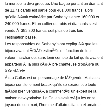
la mort de la diva grecque. Une bague portant un diamant
de 11,71 carats est partie pour 461 000 francs, alors
qu’elle Ã©tait estimÃ©e par Sotheby’s entre 160 000 et
240 000 francs. Et un collier de rubis et diamants s’est
vendu Ã 383 200 francs, soit plus de trois fois
l’estimation basse.
Les responsables de Sotheby’s ont expliquÃ© que les
bijoux avaient Ã©tÃ© estimÃ©s en fonction de leur
valeur marchande, sans tenir compte du fait qu’ils avaient
appartenu Ã la plus cÃ©lÃ¨bre chanteuse d’opÃ©ra du
XXe siÃ¨cle.
Â«La Callas est un personnage de lÃ©gende. Mais ces
bijoux sont tellement beaux qu’ils se seraient de toute
faÃ§on bien vendusÂ», a commentÃ© un expert de la
maison new-yorkaise. La Callas avait reÃ§u les onze
joyaux de son mari, l’homme d’affaires italien et amateur