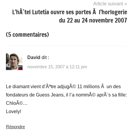
l’article
Article suivant
L’hÃ´tel Lutetia ouvre ses portes Ã l’horlogerie
du 22 au 24 novembre 2007
(5 commentaires)
David
dit :
novembre 15, 2007 à 12:11 pm
Le diamant vient d’Ãªtre adjugÃ© 11 millions Ã un des
fondateurs de Guess Jeans, il l’a nommÃ© aprÃ¨s sa fille:
ChloÃ©…
Lovely!
Répondre