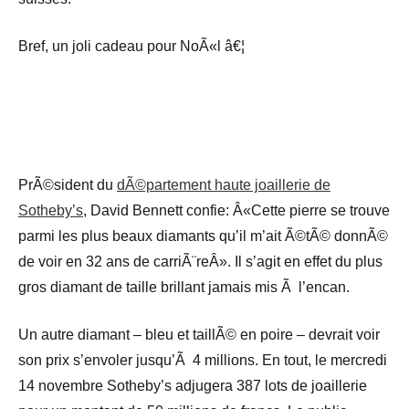
Bref, un joli cadeau pour NoÃ«l â€¦
PrÃ©sident du
dÃ©partement haute joaillerie de
Sotheby’s
, David Bennett confie: Â«Cette pierre se trouve
parmi les plus beaux diamants qu’il m’ait Ã©tÃ© donnÃ©
de voir en 32 ans de carriÃ¨reÂ». Il s’agit en effet du plus
gros diamant de taille brillant jamais mis Ã l’encan.
Un autre diamant – bleu et taillÃ© en poire – devrait voir
son prix s’envoler jusqu’Ã 4 millions. En tout, le mercredi
14 novembre Sotheby’s adjugera 387 lots de joaillerie