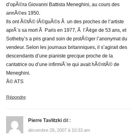
d’opÃ©ra Giovanni Battista Meneghini, au cours des
annÃ©es 1950.
Ils ont Ã©tÃ© lÃ©guÃ©s Ã un des proches de l’artiste
aprÃ¨s sa mort Ã Paris en 1977, Ã l’Ã¢ge de 53 ans, et
Sotheby’s a pris grand soin de protÃ©ger l’anonymat du
vendeur. Selon les journaux britanniques, il s’agirait des
descendants d’une pianiste grecque proche de la
cantatrice ou d’une infirmiÃ¨re qui avait hÃ©ritÃ© de
Meneghini.
Â© ATS
Répondre
Pierre Tavlitzki
dit :
décembre 28, 2007 à 10:33 am