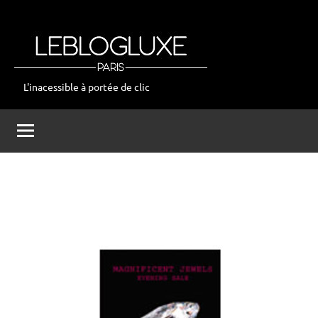
Aller
au
contenu
L'inacessible à portée de clic
leblogluxe