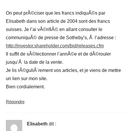
On peut prÃ©ciser que les francs indiquÃ©s par
Elisabeth dans son article de 2004 sont des francs
suisses. Je l’ai vÃ©rifiÃ© en allant consulter le
communiquÃ© de presse de Sotheby’s, Ã l’adresse :
http://investor.shareholder.com/bid/releases.cfm
Il suffit de sÃ©lectionner l’annÃ©e et de dÃ©rouler
jusqu’Ã la date de la vente.
Je lis rÃ©guliÃ¨rement vos articles, et je viens de mettre
un lien sur mon site.
Bien cordialement.
Répondre
Elisabeth
dit :