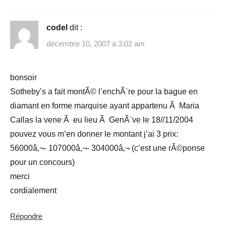
codel
dit :
décembre 10, 2007 à 3:02 am
bonsoir
Sotheby’s a fait montÃ© l’enchÃ¨re pour la bague en
diamant en forme marquise ayant appartenu Ã Maria
Callas la vene Ã eu lieu Ã GenÃ¨ve le 18//11/2004
pouvez vous m’en donner le montant j’ai 3 prix:
56000â‚¬- 107000â‚¬- 304000â‚¬ (c’est une rÃ©ponse
pour un concours)
merci
cordialement
Répondre