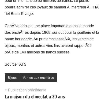
pour un montant de 50 millions de francs. Le public
pourra admirer ces joyaux de samedi Ã mercredi Ã l’HÃ
´tel Beau-Rivage.
GenÃ¨ve occupe une place importante dans le monde
des enchÃ¨res depuis 1968, surtout pour la joaillerie et la
haute horlogerie. Au printemps passÃ©, les ventes de
bijoux, montres et autres vins fins avaient rapportÃ©
prÃ¨s de 140 millions de francs suisses.
Source : ATS
Bijoux
Ventes aux enchères
Navigation
Publication précédente
La maison du chocolat a 30 ans
de