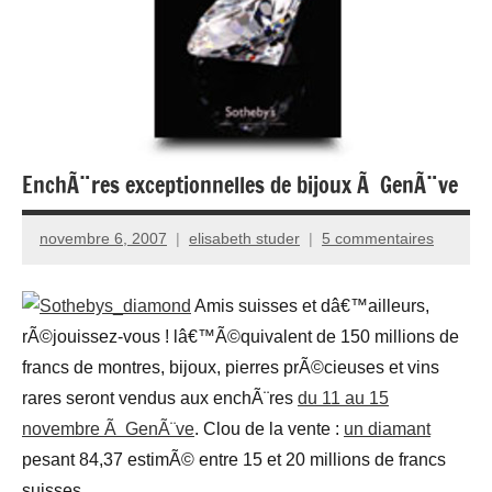
EnchÃ¨res exceptionnelles de bijoux Ã GenÃ¨ve
novembre 6, 2007
elisabeth studer
5 commentaires
Amis suisses et dâ€™ailleurs,
rÃ©jouissez-vous ! lâ€™Ã©quivalent de 150 millions de
francs de montres, bijoux, pierres prÃ©cieuses et vins
rares seront vendus aux enchÃ¨res
du 11 au 15
novembre Ã GenÃ¨ve
. Clou de la vente :
un diamant
pesant 84,37 estimÃ© entre 15 et 20 millions de francs
suisses.