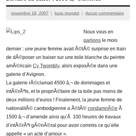
novembre 18, 2007
louis mondot
Aucun commentaire
Nous vous en
parlions
le mois
dernier : une jeune femme avait Ã©tÃ© surprise en train
de dÃ©poser un baiser sur une toile blanche du peintre
amÃ©ricain
Cy Twombly
, alors exposÃ©e dans une
galerie d’Avignon.
La galerie rÃ©clamait 4500 â‚¬ de dommages et
intÃ©rÃªts, et le propriÃ©taire de la toile pas moins de
deux millions d’euros ! Finalement, la jeune femme de
nationalitÃ© cambodgienne a Ã©tÃ©
condamnÃ©e
Ã
1500 â‚¬ d’amende ainsi qu’Ã 100 heures de travaux
d’intÃ©rÃªt gÃ©nÃ©ral pour avoir commis ce qu’elle
appelle « un acte d’amour ».