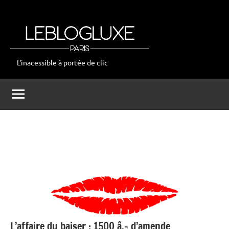
Aller
au
contenu
L'inacessible à portée de clic
leblogluxe
L’affaire du baiser : 1500 â‚¬ d’amende