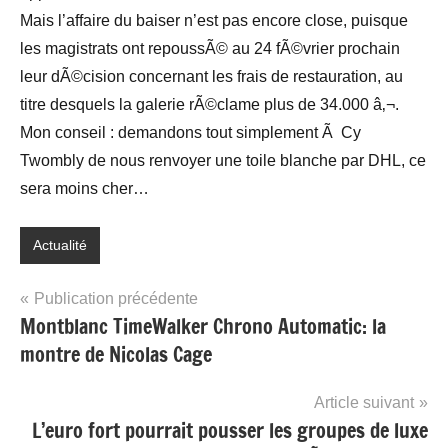
Mais l’affaire du baiser n’est pas encore close, puisque
les magistrats ont repoussÃ© au 24 fÃ©vrier prochain
leur dÃ©cision concernant les frais de restauration, au
titre desquels la galerie rÃ©clame plus de 34.000 â‚¬.
Mon conseil : demandons tout simplement Ã Cy
Twombly de nous renvoyer une toile blanche par DHL, ce
sera moins cher…
Actualité
Navigation
Publication précédente
Montblanc TimeWalker Chrono Automatic: la
de
montre de Nicolas Cage
l’article
Article suivant
L’euro fort pourrait pousser les groupes de luxe