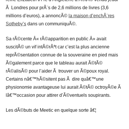
Ã Londres pour prÃ¨s de 2,6 millions de livres (3,6
millions d’euros), a annoncÃ©
la maison d’enchÃ¨res
Sotheby’s
dans un communiquÃ©.
Sa rÃ©cente Â« rÃ©apparition en public Â» avait
suscitÃ© un vif intÃ©rÃªt car c’est la plus ancienne
reprÃ©sentation connue de la souveraine en pied mais
Ã©galement parce que le tableau aurait Ã©tÃ©
rÃ©alisÃ© pour l’aider Ã trouver un Ã©poux royal.
Certains nâ€™hÃ©sitent pas Ã dire quâ€™une
physionomie avantageuse lui aurait Ã©tÃ© octroyÃ©e Ã
lâ€™occasion pour attirer d’Ã©ventuels soupirants.
Les dÃ©buts de Meetic en quelque sorte â€¦