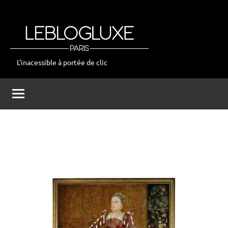
Aller
au
contenu
L'inacessible à portée de clic
leblogluxe