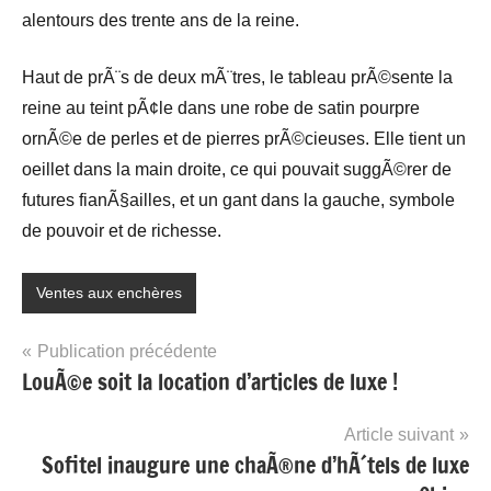
alentours des trente ans de la reine.
Haut de prÃ¨s de deux mÃ¨tres, le tableau prÃ©sente la
reine au teint pÃ¢le dans une robe de satin pourpre
ornÃ©e de perles et de pierres prÃ©cieuses. Elle tient un
oeillet dans la main droite, ce qui pouvait suggÃ©rer de
futures fianÃ§ailles, et un gant dans la gauche, symbole
de pouvoir et de richesse.
Ventes aux enchères
Navigation
Publication précédente
LouÃ©e soit la location d’articles de luxe !
de
l’article
Article suivant
Sofitel inaugure une chaÃ®ne d’hÃ´tels de luxe