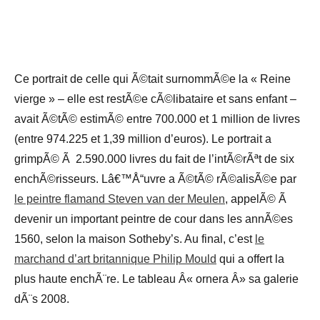
Ce portrait de celle qui Ã©tait surnommÃ©e la « Reine
vierge » – elle est restÃ©e cÃ©libataire et sans enfant –
avait Ã©tÃ© estimÃ© entre 700.000 et 1 million de livres
(entre 974.225 et 1,39 million d’euros). Le portrait a
grimpÃ© Ã 2.590.000 livres du fait de l’intÃ©rÃªt de six
enchÃ©risseurs. Lâ€™Å“uvre a Ã©tÃ© rÃ©alisÃ©e par
le peintre flamand Steven van der Meulen
, appelÃ© Ã
devenir un important peintre de cour dans les annÃ©es
1560, selon la maison Sotheby’s. Au final, c’est
le
marchand d’art britannique Philip Mould
qui a offert la
plus haute enchÃ¨re. Le tableau Â« ornera Â» sa galerie
dÃ¨s 2008.