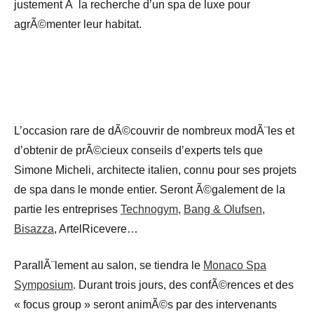
justement Ã la recherche d’un spa de luxe pour
agrÃ©menter leur habitat.
L’occasion rare de dÃ©couvrir de nombreux modÃ¨les et
d’obtenir de prÃ©cieux conseils d’experts tels que
Simone Micheli, architecte italien, connu pour ses projets
de spa dans le monde entier. Seront Ã©galement de la
partie les entreprises
Technogym
,
Bang & Olufsen
,
Bisazza
, ArtelRicevere…
ParallÃ¨lement au salon, se tiendra le
Monaco Spa
Symposium
. Durant trois jours, des confÃ©rences et des
« focus group » seront animÃ©s par des intervenants