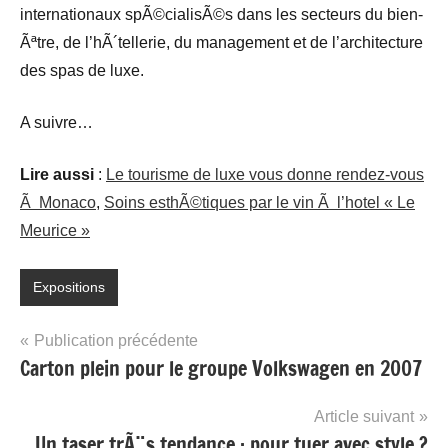
internationaux spÃ©cialisÃ©s dans les secteurs du bien-
Ãªtre, de l’hÃ´tellerie, du management et de l’architecture
des spas de luxe.
A suivre…
Lire aussi
:
Le tourisme de luxe vous donne rendez-vous
Ã Monaco
,
Soins esthÃ©tiques par le vin Ã l’hotel « Le
Meurice »
Expositions
Navigation
Publication précédente
Carton plein pour le groupe Volkswagen en 2007
de
l’article
Article suivant
Un taser trÃ¨s tendance : pour tuer avec style ?