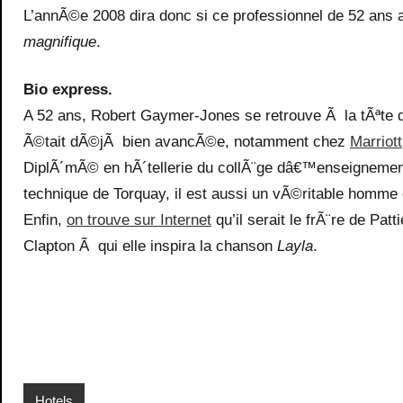
L’annÃ©e 2008 dira donc si ce professionnel de 52 ans 
magnifique
.
Bio express.
A 52 ans, Robert Gaymer-Jones se retrouve Ã la tÃªte de
Ã©tait dÃ©jÃ bien avancÃ©e, notamment chez
Marriott
DiplÃ´mÃ© en hÃ´tellerie du collÃ¨ge dâ€™enseigneme
technique de Torquay, il est aussi un vÃ©ritable homme d
Enfin,
on trouve sur Internet
qu’il serait le frÃ¨re de Pa
Clapton Ã qui elle inspira la chanson
Layla
.
Hotels