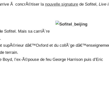
arrive Ã concrÃ©tiser la
nouvelle signature
de Sofitel,
Live i
 Sofitel. Mais sa carriÃ¨re
.
nt supÃ©rieur dâ€™Oxford et du collÃ¨ge dâ€™enseigneme
e terrain.
ttie Boyd, l’ex-Ã©pouse de feu George Harrison puis d’Eric