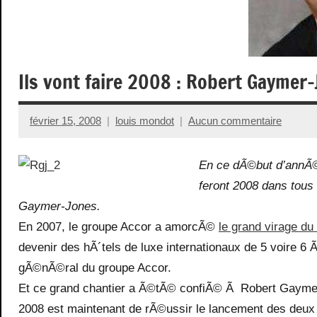
Ils vont faire 2008 : Robert Gaymer
février 15, 2008
louis mondot
Aucun commentaire
En ce dÃ©but d’annÃ©e
feront 2008 dans tous 
Gaymer-Jones.
En 2007, le groupe Accor a amorcÃ©
le grand virage du
devenir des hÃ´tels de luxe internationaux de 5 voire 6 
gÃ©nÃ©ral du groupe Accor.
Et ce grand chantier a Ã©tÃ© confiÃ© Ã Robert Gaymer-J
2008 est maintenant de rÃ©ussir le lancement des deu