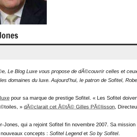
-Jones
, Le Blog Luxe vous propose de dÃ©couvrir celles et ceux
les domaines du luxe. Aujourd’hui, le patron de Sofitel, Robe
 luxe
pour sa marque de prestige Sofitel. « Les Sofitel doiven
Ã©toiles, »
dÃ©clarait cet Ã©tÃ© Gilles PÃ©lisson
, Directeu
ones, qui a rejoint Sofitel fin novembre 2007. Sa mission
x nouveaux concepts :
Sofitel Legend
et
So by Sofitel
.