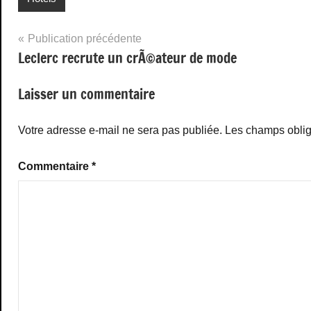
Navigation
Publication précédente
Leclerc recrute un crÃ©ateur de mode
de
l’article
Laisser un commentaire
Votre adresse e-mail ne sera pas publiée.
Les champs oblig
Commentaire
*