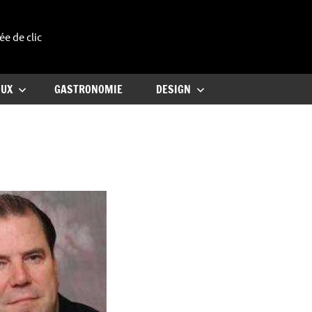
ée de clic
uxe
OUX
GASTRONOMIE
DESIGN