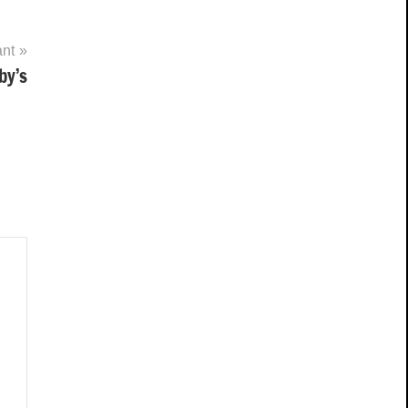
ant
by’s