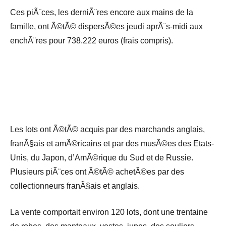
Ces piÃ¨ces, les derniÃ¨res encore aux mains de la
famille, ont Ã©tÃ© dispersÃ©es jeudi aprÃ¨s-midi aux
enchÃ¨res pour 738.222 euros (frais compris).
Les lots ont Ã©tÃ© acquis par des marchands anglais,
franÃ§ais et amÃ©ricains et par des musÃ©es des Etats-
Unis, du Japon, d’AmÃ©rique du Sud et de Russie.
Plusieurs piÃ¨ces ont Ã©tÃ© achetÃ©es par des
collectionneurs franÃ§ais et anglais.
La vente comportait environ 120 lots, dont une trentaine