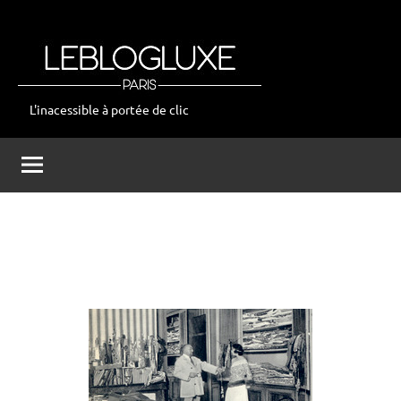
Aller
au
contenu
L'inacessible à portée de clic
leblogluxe