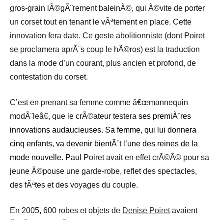
gros-grain lÃ©gÃ¨rement baleinÃ©, qui Ã©vite de porter
un corset tout en tenant le vÃªtement en place. Cette
innovation fera date. Ce geste abolitionniste (dont Poiret
se proclamera aprÃ¨s coup le hÃ©ros) est la traduction
dans la mode d’un courant, plus ancien et profond, de
contestation du corset.
C’est en prenant sa femme comme â€œmannequin
modÃ¨leâ€, que le crÃ©ateur testera
ses premiÃ¨res
innovations audaucieuses. Sa femme, qui lui donnera
cinq enfants, va devenir bientÃ´t l’une des reines de la
mode nouvelle. P
aul Poiret avait en effet crÃ©Ã© pour sa
jeune Ã©pouse une garde-robe, reflet des spectacles,
des fÃªtes et des voyages du couple.
En 2005, 600 robes et objets de
Denise Poiret
avaient