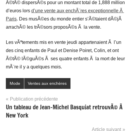
Ã©tÃ© dispersÃ©s pour un montant total de 1,888 million
d’euros lors
d’une vente aux enchÃ¨res exceptionnelle Ã
Paris
. Des musÃ©es du monde entier s’Ã©taient dÃ©jÃ
arrachÃ© les trÃ©sors proposÃ©s Ã la vente.
Les vÃªtements mis en vente jeudi appartenaient Ã l’un
des cinq enfants de Paul et Denise Poiret, Colin, et ont
Ã©tÃ© lÃ©guÃ©s Ã ses quatre enfants Ã la mort de leur
mÃ¨re il y a quelques mois.
Mode
Ventes aux enchères
Navigation
Publication précédente
Un tableau de Jean-Michel Basquiat retrouvÃ© Ã
de
New York
l’article
Article suivant