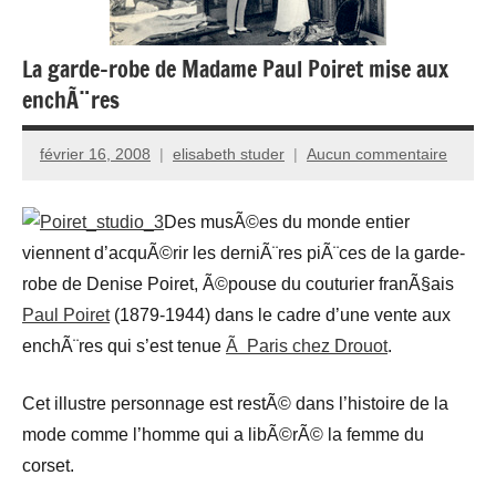
La garde-robe de Madame Paul Poiret mise aux
enchÃ¨res
février 16, 2008
elisabeth studer
Aucun commentaire
Des musÃ©es du monde entier
viennent d’acquÃ©rir les derniÃ¨res piÃ¨ces de la garde-
robe de Denise Poiret, Ã©pouse du couturier franÃ§ais
Paul Poiret
(1879-1944) dans le cadre d’une vente aux
enchÃ¨res qui s’est tenue
Ã Paris chez Drouot
.
Cet illustre personnage est restÃ© dans l’histoire de la
mode comme l’homme qui a libÃ©rÃ© la femme du
corset.