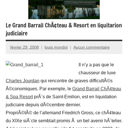
Le Grand Barrail ChÃ¢teau & Resort en liquitarion
judiciaire
février 29, 2008
louis mondot
Aucun commentaire
Il n’y a pas que le
chausseur de luxe
Charles Jourdan
qui rencontre de graves difficultÃ©s
Ã©conomiques. Par exemple, le
Grand Barrail ChÃ¢teau
& Spa Resort
prÃ¨s de Saint-Emilion, est en liquidation
judiciaire depuis dÃ©cembre dernier.
PropriÃ©tÃ© de l’allemand Friedrich Gross, ce chÃ¢teau
du XIXe siÃ¨cle semblait promis Ã un bel avenir hÃ´telier.