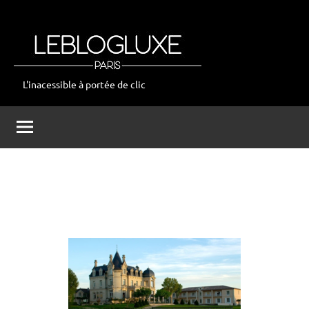
Aller
au
contenu
L'inacessible à portée de clic
leblogluxe