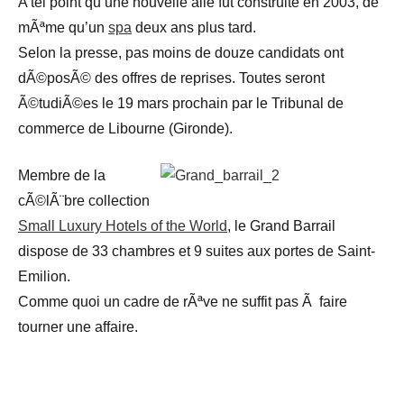
A tel point qu’une nouvelle aile fut construite en 2003, de
mÃªme qu’un
spa
deux ans plus tard.
Selon la presse, pas moins de douze candidats ont
dÃ©posÃ© des offres de reprises. Toutes seront
Ã©tudiÃ©es le 19 mars prochain par le Tribunal de
commerce de Libourne (Gironde).
Membre de la
cÃ©lÃ¨bre collection
Small Luxury Hotels of the World
, le Grand Barrail
dispose de 33 chambres et 9 suites aux portes de Saint-
Emilion.
Comme quoi un cadre de rÃªve ne suffit pas Ã faire
tourner une affaire.