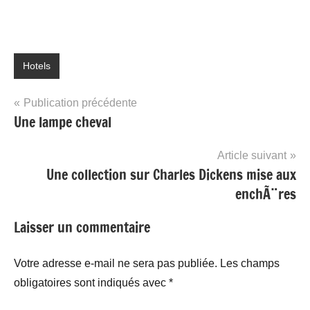
Hotels
Navigation
Publication précédente
Une lampe cheval
de
l’article
Article suivant
Une collection sur Charles Dickens mise aux
enchÃ¨res
Laisser un commentaire
Votre adresse e-mail ne sera pas publiée.
Les champs
obligatoires sont indiqués avec
*