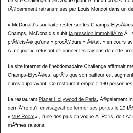
Le site Challenge.fr Ã©voque quant Ã lui un problÃ¨me 
rÃ©cemment retransmises
par Louis Mondot dans
un de
« McDonald’s souhaite rester sur les Champs-ElysÃ©e
Champs, McDonald’s subit
la pression immobiliÃ¨re
Ã la
prÃ©cisÃ© qu’une « procÃ©dure » Ã©tait « en cours ave
Ã ce jour », refusant de donner les raisons de cette pr
Le site internet de l’hebdomadaire Challenge affirmait me
Champs-ElysÃ©es, aprÃ¨s que son bailleur eut augmentÃ
euros auparavant. Ce restaurant emploie 180 personnes
Le restaurant
Planet Hollywood de Paris
, Ã©galement i
derniÃ¨re
qu’il envisageait de fermer ses portes
le 29 fÃ
«
VIP Room
« , l’une des plus en vogue Ã Paris, doit Ã©
mÃªmes raisons.