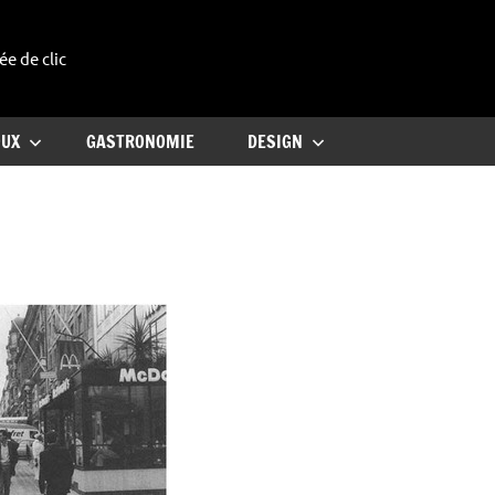
ée de clic
uxe
OUX
GASTRONOMIE
DESIGN