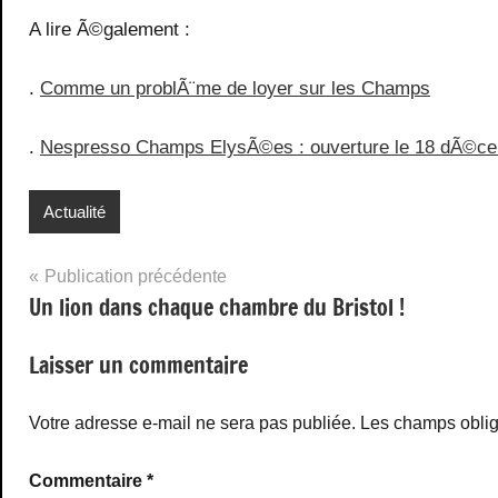
A lire Ã©galement :
.
Comme un problÃ¨me de loyer sur les Champs
.
Nespresso Champs ElysÃ©es : ouverture le 18 dÃ©c
Actualité
Navigation
Publication précédente
Un lion dans chaque chambre du Bristol !
de
l’article
Laisser un commentaire
Votre adresse e-mail ne sera pas publiée.
Les champs oblig
Commentaire
*