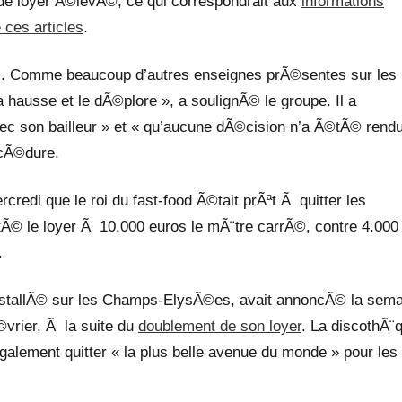
de loyer Ã©levÃ©, ce qui correspondrait aux
informations
 ces articles
.
s. Comme beaucoup d’autres enseignes prÃ©sentes sur les
 hausse et le dÃ©plore », a soulignÃ© le groupe. Il a
c son bailleur » et « qu’aucune dÃ©cision n’a Ã©tÃ© rend
ocÃ©dure.
rcredi que le roi du fast-food Ã©tait prÃªt Ã quitter les
© le loyer Ã 10.000 euros le mÃ¨tre carrÃ©, contre 4.000
.
nstallÃ© sur les Champs-ElysÃ©es, avait annoncÃ© la sema
©vrier, Ã la suite du
doublement de son loyer
. La discothÃ¨
galement quitter « la plus belle avenue du monde » pour les