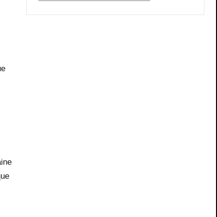
ue
ine
que