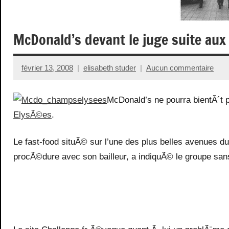
McDonald’s devant le juge suite au
février 13, 2008
elisabeth studer
Aucun commentaire
McDonald’s ne pourra bientÃ´t p
ElysÃ©es
.
Le fast-food situÃ© sur l’une des plus belles avenues d
procÃ©dure avec son bailleur, a indiquÃ© le groupe san