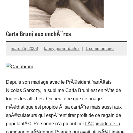
Carla Bruni aux enchÃ¨res
mars 25, 2008
fanny perrin-darloz
1 commentaire
Depuis son mariage avec le PrÃ©sident franÃ§ais
Nicolas Sarkozy, la sublime Carla Bruni est en tÃªte de
toutes les affiches. On peut dire que ce nuage
mÃ©diatique est propice Ã sa carriÃ¨re mais aussi aux
spÃ©culateurs qui espÃ¨rent tirer profit de ce regain de
popularitÃ©. Personne n’a pu oublier
l’Ã©pisode de la
compagnie aÃ©rienne Ryanair
qui avait utilisÃ© l’image