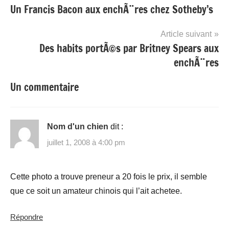
Un Francis Bacon aux enchÃ¨res chez Sotheby’s
de
l’article
Article suivant
Des habits portÃ©s par Britney Spears aux
enchÃ¨res
Un commentaire
Nom d'un chien
dit :
juillet 1, 2008 à 4:00 pm
Cette photo a trouve preneur a 20 fois le prix, il semble
que ce soit un amateur chinois qui l’ait achetee.
Répondre