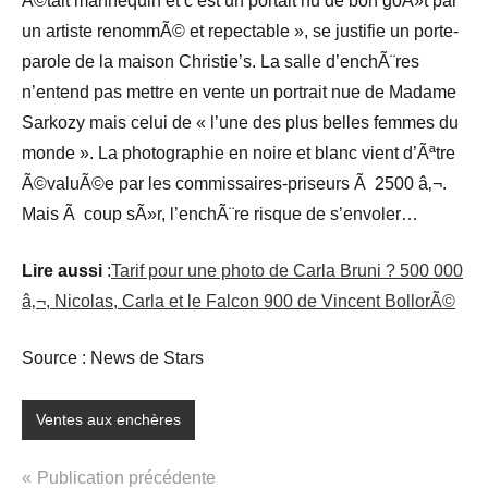
Ã©tait mannequin et c’est un portait nu de bon goÃ»t par
un artiste renommÃ© et repectable », se justifie un porte-
parole de la maison Christie’s. La salle d’enchÃ¨res
n’entend pas mettre en vente un portrait nue de Madame
Sarkozy mais celui de « l’une des plus belles femmes du
monde ». La photographie en noire et blanc vient d’Ãªtre
Ã©valuÃ©e par les commissaires-priseurs Ã 2500 â‚¬.
Mais Ã coup sÃ»r, l’enchÃ¨re risque de s’envoler…
Lire aussi
:
Tarif pour une photo de Carla Bruni ? 500 000
â‚¬, Nicolas, Carla et le Falcon 900 de Vincent BollorÃ©
Source : News de Stars
Ventes aux enchères
Navigation
Publication précédente