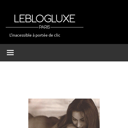
Aller
au
contenu
L'inacessible à portée de clic
leblogluxe