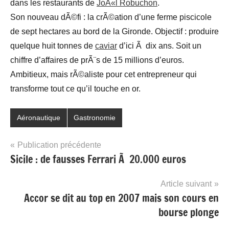
dans les restaurants de
JoÃ«l Robuchon
.
Son nouveau dÃ©fi : la crÃ©ation d’une ferme piscicole
de sept hectares au bord de la Gironde. Objectif : produire
quelque huit tonnes de
caviar
d’ici Ã dix ans. Soit un
chiffre d’affaires de prÃ¨s de 15 millions d’euros.
Ambitieux, mais rÃ©aliste pour cet entrepreneur qui
transforme tout ce qu’il touche en or.
Aéronautique
Gastronomie
Navigation
Publication précédente
Sicile : de fausses Ferrari Ã 20.000 euros
de
l’article
Article suivant
Accor se dit au top en 2007 mais son cours en
bourse plonge