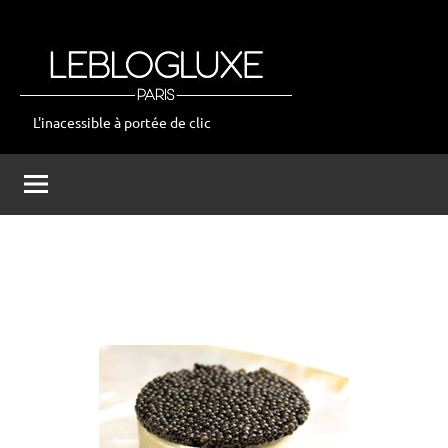
Aller
au
contenu
L'inacessible à portée de clic
leblogluxe