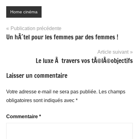
Home cinéma
Navigation
Publication précédente
Un hÃ´tel pour les femmes par des femmes !
de
l’article
Article suivant
Le luxe Ã travers vos tÃ©lÃ©objectifs
Laisser un commentaire
Votre adresse e-mail ne sera pas publiée.
Les champs
obligatoires sont indiqués avec
*
Commentaire
*