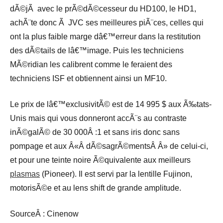
dÃ©jÃ avec le prÃ©dÃ©cesseur du HD100, le HD1,
achÃ¨te donc Ã JVC ses meilleures piÃ¨ces, celles qui
ont la plus faible marge dâ€™erreur dans la restitution
des dÃ©tails de lâ€™image. Puis les techniciens
MÃ©ridian les calibrent comme le feraient des
techniciens ISF et obtiennent ainsi un MF10.
Le prix de lâ€™exclusivitÃ© est de 14 995 $ aux Ã‰tats-
Unis mais qui vous donneront accÃ¨s au contraste
inÃ©galÃ© de 30 000Â :1 et sans iris donc sans
pompage et aux Â«Â dÃ©sagrÃ©mentsÂ Â» de celui-ci,
et pour une teinte noire Ã©quivalente aux meilleurs
plasmas
(Pioneer). Il est servi par la lentille Fujinon,
motorisÃ©e et au lens shift de grande amplitude.
SourceÂ : Cinenow