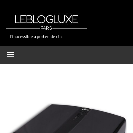
Aller
au
contenu
L'inacessible à portée de clic
leblogluxe