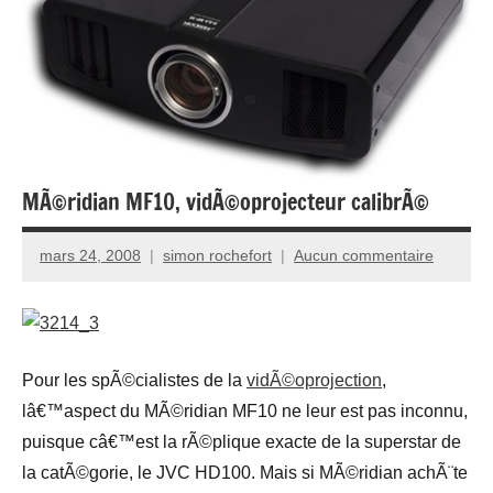
MÃ©ridian MF10, vidÃ©oprojecteur calibrÃ©
mars 24, 2008
simon rochefort
Aucun commentaire
Pour les spÃ©cialistes de la
vidÃ©oprojection
,
lâ€™aspect du MÃ©ridian MF10 ne leur est pas inconnu,
puisque câ€™est la rÃ©plique exacte de la superstar de
la catÃ©gorie, le JVC HD100. Mais si MÃ©ridian achÃ¨te