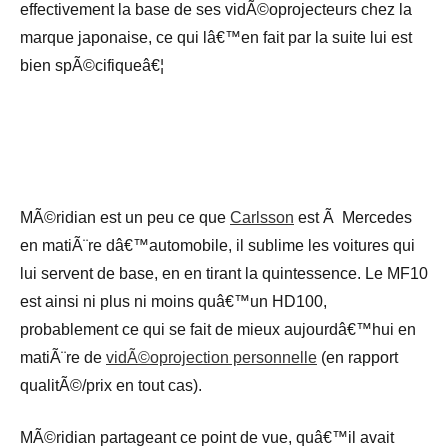
effectivement la base de ses vidÃ©oprojecteurs chez la
marque japonaise, ce qui lâ€™en fait par la suite lui est
bien spÃ©cifiqueâ€¦
MÃ©ridian est un peu ce que
Carlsson
est Ã Mercedes
en matiÃ¨re dâ€™automobile, il sublime les voitures qui
lui servent de base, en en tirant la quintessence. Le MF10
est ainsi ni plus ni moins quâ€™un HD100,
probablement ce qui se fait de mieux aujourdâ€™hui en
matiÃ¨re de
vidÃ©oprojection personnelle
(en rapport
qualitÃ©/prix en tout cas).
MÃ©ridian partageant ce point de vue, quâ€™il avait