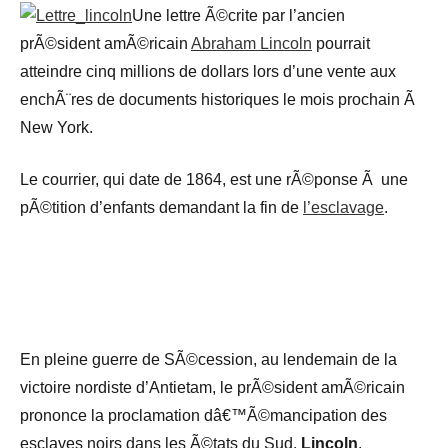
Une lettre Ã©crite par l’ancien
prÃ©sident amÃ©ricain
Abraham Lincoln
pourrait
atteindre cinq millions de dollars lors d’une vente aux
enchÃ¨res de documents historiques le mois prochain Ã
New York.
Le courrier, qui date de 1864, est une rÃ©ponse Ã une
pÃ©tition d’enfants demandant la fin de
l’esclavage
.
E
n pleine guerre de SÃ©cession, au lendemain de la
victoire nordiste d’Antietam, le prÃ©sident amÃ©ricain
prononce la proclamation dâ€™Ã©mancipation des
esclaves noirs dans les Ã©tats du Sud.
Lincoln
,