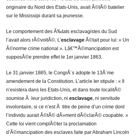
originaire du Nord des Etats-Unis, avait Ã©tÃ© batelier
sur le Mississipi durant sa jeunesse.
Le comportement des Ã‰tats esclavagistes du Sud
l’avait alors rÃ©voltÃ©. L’
esclavage
Ã©tait pour lui: « Un
Ã©norme crime national ». Lâ€™Ã©mancipation est
supposÃ©e prendre effet le 1er janvier 1863.
Le 31 janvier 1865, le CongrÃ¨s adopte le 13Ã¨me
amendement de la Constitution. L’article Ier stipule : « Il
n’existera dans les Etats-Unis, et dans toute localitÃ©
soumise Ã leur juridiction, ni
esclavage
, ni servitude
involontaire, si ce n’est Ã titre de peine d’un crime dont
l’individu aurait Ã©tÃ© dÃ»ment dÃ©clarÃ© coupable. »
Cette loi vient complÃ©ter la proclamation
d’Ã©mancipation des esclaves faite par Abraham Lincoln