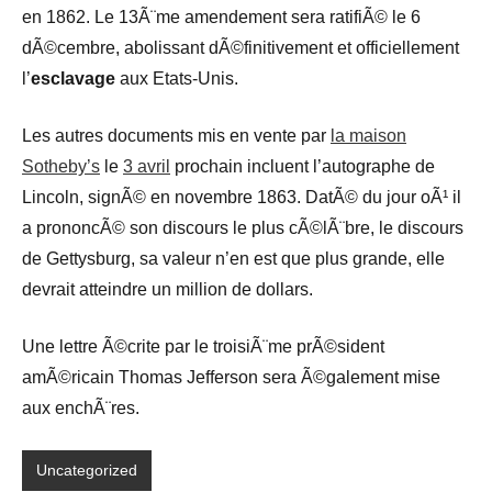
en 1862. Le 13Ã¨me amendement sera ratifiÃ© le 6
dÃ©cembre, abolissant dÃ©finitivement et officiellement
l’
esclavage
aux Etats-Unis.
Les autres documents mis en vente par
la maison
Sotheby’s
le
3 avril
prochain incluent l’autographe de
Lincoln, signÃ© en novembre 1863. DatÃ© du jour oÃ¹ il
a prononcÃ© son discours le plus cÃ©lÃ¨bre, le discours
de Gettysburg, sa valeur n’en est que plus grande, elle
devrait atteindre un million de dollars.
Une lettre Ã©crite par le troisiÃ¨me prÃ©sident
amÃ©ricain Thomas Jefferson sera Ã©galement mise
aux enchÃ¨res.
Uncategorized