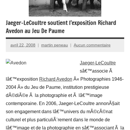
Jaeger-LeCoultre soutient l’exposition Richard
Avedon au Jeu De Paume
avril 22, 2008
martin peneau
Aucun commentaire
Jaeger-LeCoultre
sâ€™associe Ã
lâ€™exposition
Richard Avedon
Â« Photographies 1946-
2004 Â» du Jeu de Paume, institution prestigieuse
dÃ©diÃ©e Ã la photographie et Ã lâ€™image
contemporaine. En 2006, Jaeger-LeCoultre annonÃ§ait
son engagement dans lâ€™univers du mÃ©cÃ©nat
culturel et plus particuliÃ¨rement dans le monde de
lâ€™image et de la photographie en sâ€™associant Ã la