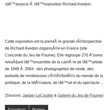
sâ€™associe Ã lâ€™exposition Richard Avedon.
Cette exposition est la premiÃ¨re grande rÃ©trospective
de Richard Avedon organisÃ©e en France (site
Concorde du Jeu de Paume). Elle regroupe 270 Å“uvres
retraÃ§ant lâ€™ensemble de la carriÃ¨re de lâ€™artiste
de 1946 Ã 2004 : des photographies de mode, des
portraits de nombreuses cÃ©lÃ©britÃ©s du monde de la
politique, de la littÃ©rature, de lâ€™art et du spectacle…
(Sources:
Jaeger-LeCoultre
&
Galerie du Jeu de Paume
)
Expositions
Montres