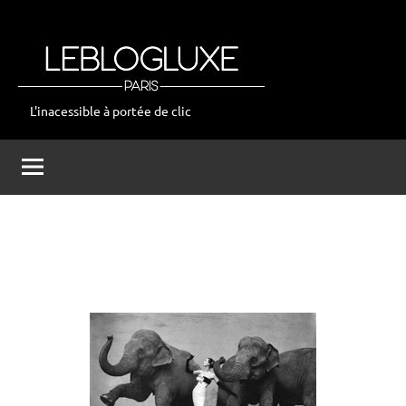
Aller
au
contenu
L'inacessible à portée de clic
leblogluxe