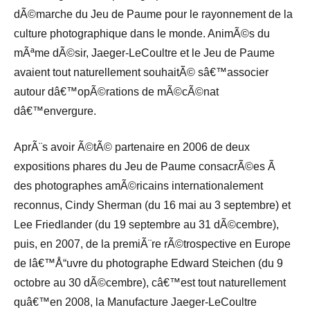
dÃ©marche du Jeu de Paume pour le rayonnement de la
culture photographique dans le monde. AnimÃ©s du
mÃªme dÃ©sir, Jaeger-LeCoultre et le Jeu de Paume
avaient tout naturellement souhaitÃ© sâ€™associer
autour dâ€™opÃ©rations de mÃ©cÃ©nat
dâ€™envergure.
AprÃ¨s avoir Ã©tÃ© partenaire en 2006 de deux
expositions phares du Jeu de Paume consacrÃ©es Ã
des photographes amÃ©ricains internationalement
reconnus, Cindy Sherman (du 16 mai au 3 septembre) et
Lee Friedlander (du 19 septembre au 31 dÃ©cembre),
puis, en 2007, de la premiÃ¨re rÃ©trospective en Europe
de lâ€™Å“uvre du photographe Edward Steichen (du 9
octobre au 30 dÃ©cembre), câ€™est tout naturellement
quâ€™en 2008, la Manufacture Jaeger-LeCoultre