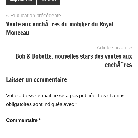
Navigation
Publication précédente
Vente aux enchÃ¨res du mobilier du Royal
de
Monceau
l’article
Article suivant
Bob & Bobette, nouvelles stars des ventes aux
enchÃ¨res
Laisser un commentaire
Votre adresse e-mail ne sera pas publiée.
Les champs
obligatoires sont indiqués avec
*
Commentaire
*