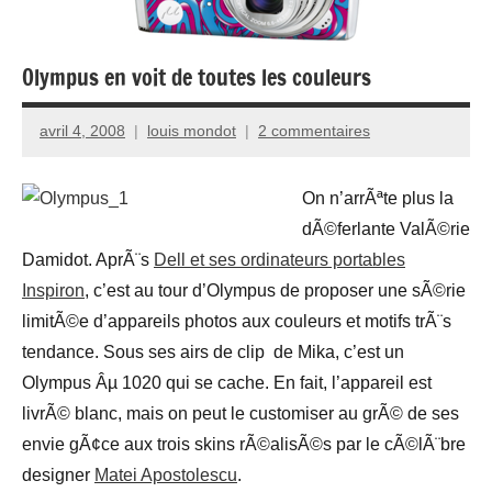
Olympus en voit de toutes les couleurs
avril 4, 2008
louis mondot
2 commentaires
On n’arrÃªte plus la
dÃ©ferlante ValÃ©rie
Damidot. AprÃ¨s
Dell et ses ordinateurs portables
Inspiron
, c’est au tour d’Olympus de proposer une sÃ©rie
limitÃ©e d’appareils photos aux couleurs et motifs trÃ¨s
tendance. Sous ses airs de clip de Mika, c’est un
Olympus Âµ 1020 qui se cache. En fait, l’appareil est
livrÃ© blanc, mais on peut le customiser au grÃ© de ses
envie gÃ¢ce aux trois skins rÃ©alisÃ©s par le cÃ©lÃ¨bre
designer
Matei Apostolescu
.