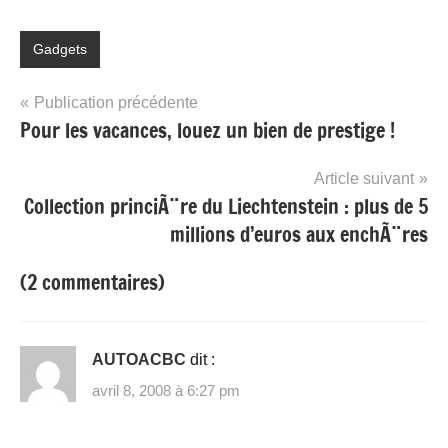
Gadgets
Navigation
Publication précédente
Pour les vacances, louez un bien de prestige !
de
l’article
Article suivant
Collection princiÃ¨re du Liechtenstein : plus de 5
millions d’euros aux enchÃ¨res
(2 commentaires)
AUTOACBC
dit :
avril 8, 2008 à 6:27 pm