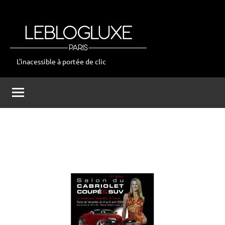
Aller
au
contenu
L'inacessible à portée de clic
leblogluxe