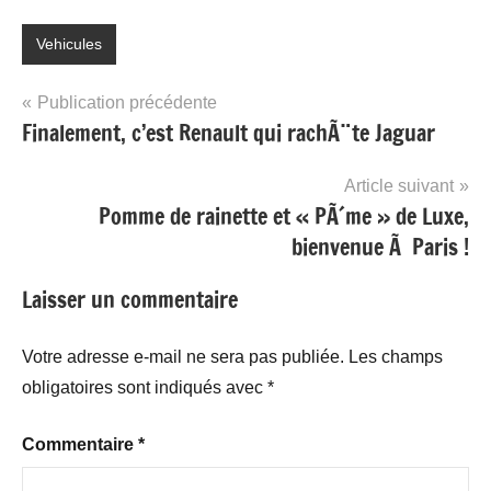
Vehicules
Navigation
Publication précédente
Finalement, c’est Renault qui rachÃ¨te Jaguar
de
l’article
Article suivant
Pomme de rainette et « PÃ´me » de Luxe,
bienvenue Ã Paris !
Laisser un commentaire
Votre adresse e-mail ne sera pas publiée.
Les champs
obligatoires sont indiqués avec
*
Commentaire
*