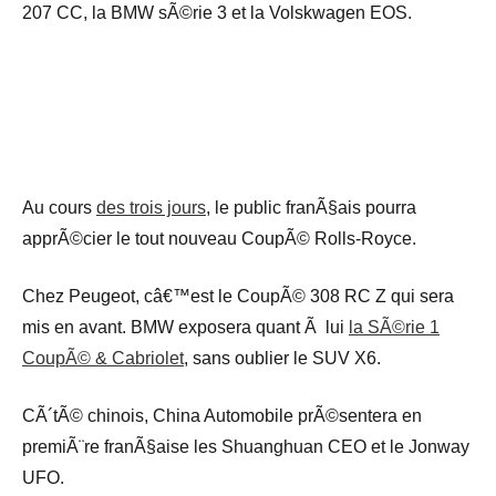
207 CC, la BMW sÃ©rie 3 et la Volskwagen EOS.
Au cours
des trois jours
, le public franÃ§ais pourra
apprÃ©cier le tout nouveau CoupÃ© Rolls-Royce.
Chez Peugeot, câ€™est le CoupÃ© 308 RC Z qui sera
mis en avant. BMW exposera quant Ã lui
la SÃ©rie 1
CoupÃ© & Cabriolet
, sans oublier le SUV X6.
CÃ´tÃ© chinois, China Automobile prÃ©sentera en
premiÃ¨re franÃ§aise les Shuanghuan CEO et le Jonway
UFO.