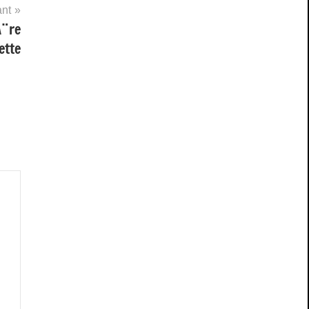
ant
Ã¨re
ette