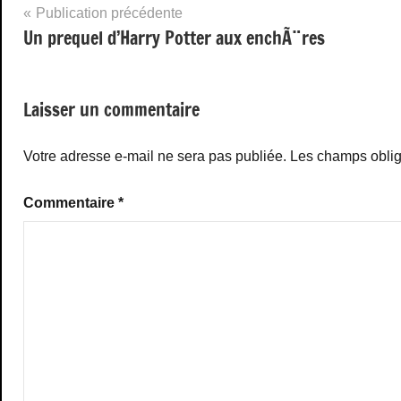
Navigation
Publication précédente
Un prequel d’Harry Potter aux enchÃ¨res
de
l’article
Laisser un commentaire
Votre adresse e-mail ne sera pas publiée.
Les champs oblig
Commentaire
*