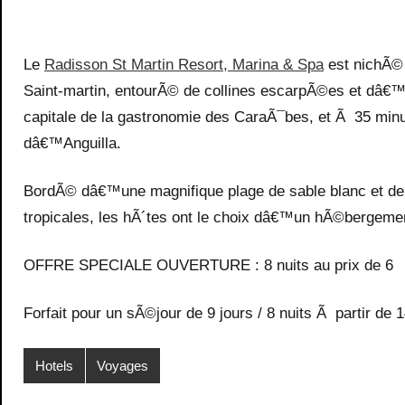
Le
Radisson St Martin Resort, Marina & Spa
est nichÃ© 
Saint-martin, entourÃ© de collines escarpÃ©es et dâ€
capitale de la gastronomie des CaraÃ¯bes, et Ã 35 min
dâ€™Anguilla.
BordÃ© dâ€™une magnifique plage de sable blanc et de 
tropicales, les hÃ´tes ont le choix dâ€™un hÃ©bergeme
OFFRE SPECIALE OUVERTURE : 8 nuits au prix de 6
Forfait pour un sÃ©jour de 9 jours / 8 nuits Ã partir de 1
Hotels
Voyages