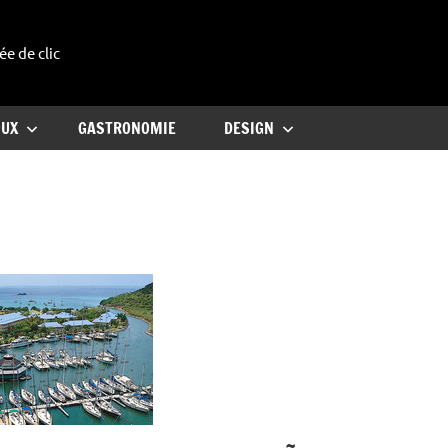
ée de clic
uxe
OUX
GASTRONOMIE
DESIGN