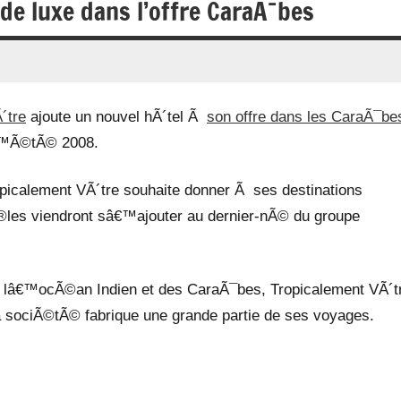
 de luxe dans l’offre CaraÃ¯bes
´tre
ajoute un nouvel hÃ´tel Ã
son offre dans les CaraÃ¯be
â€™Ã©tÃ© 2008.
picalement VÃ´tre souhaite donner Ã ses destinations
es viendront sâ€™ajouter au dernier-nÃ© du groupe
e lâ€™ocÃ©an Indien et des CaraÃ¯bes, Tropicalement VÃ´t
a sociÃ©tÃ© fabrique une grande partie de ses voyages.