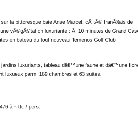
sur la pittoresque baie Anse Marcel, cÃ´tÃ© franÃ§ais de
™une vÃ©gÃ©tation luxuriante : Ã 10 minutes de Grand Cas
utes en bateau du tout nouveau Temenos Golf Club
jardins luxuriants, tableau dâ€™une faune et dâ€™une flor
nt luxueux parmi 189 chambres et 63 suites.
476 â‚¬ ttc / pers.