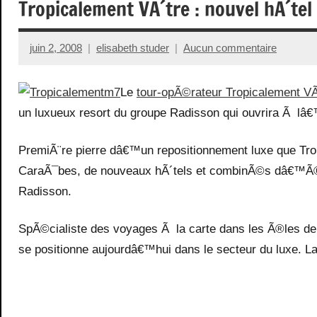
Tropicalement VÃ´tre : nouvel hÃ´tel
juin 2, 2008
elisabeth studer
Aucun commentaire
Le
tour-opÃ©rateur Tropicalement VÃ
un luxueux resort du groupe Radisson qui ouvrira Ã l
PremiÃ¨re pierre dâ€™un repositionnement luxe que Tro
CaraÃ¯bes, de nouveaux hÃ´tels et combinÃ©s dâ€™Ã®l
Radisson.
SpÃ©cialiste des voyages Ã la carte dans les Ã®les d
se positionne aujourdâ€™hui dans le secteur du luxe. L