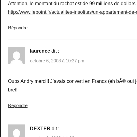
Attention, le montant du rachat est de 99 millions de dollars
http://www.lepoint.fr/actualites-insolites/un-appartement-
Répondre
laurence
dit :
octobre 6, 2008 à 10:37 pm
Oups Andry merci!! J’avais converti en Francs (eh bÃ© oui 
bref!
Répondre
DEXTER
dit :