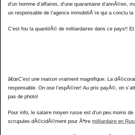
d’un homme d’affaires, d’une quarantaine d’annÃ©es, mai
un responsable de l’agence immobiliÃ¨re qui a conclu la 
C’est fou la quantitÃ© de milliardaires dans ce pays!! E
â€œ
C’est une maison vraiment magnifique. La dÃ©corati
responsable. On ose l’espÃ©rer! Au prix payÃ©, on s’a
pas de photo!
Pour info, le salaire moyen russe est d’un peu moins de
scrupules dÃ©cidÃ©ment pour Ãªtre
milliardaire en Rus