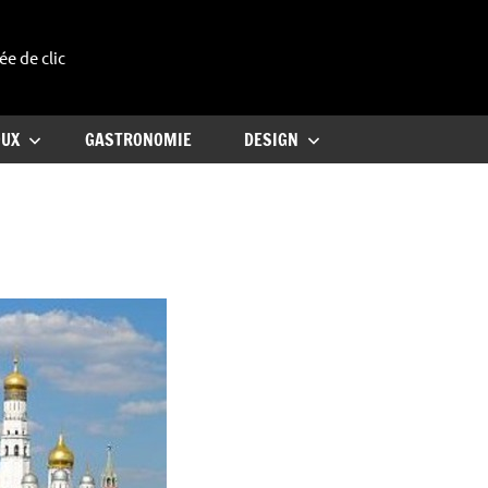
ée de clic
uxe
OUX
GASTRONOMIE
DESIGN