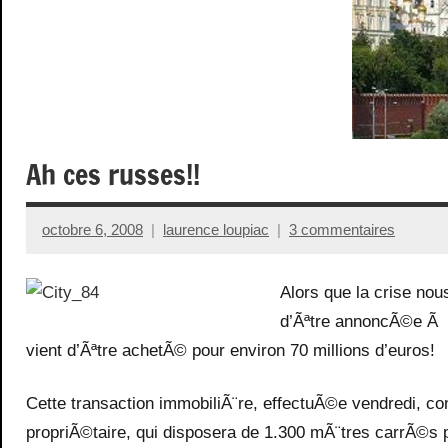
Ah ces russes!!
octobre 6, 2008
laurence loupiac
3 commentaires
Alors que la crise no
d’Ãªtre annoncÃ©e Ã 
vient d’Ãªtre achetÃ© pour environ 70 millions d’euros!
Cette transaction immobiliÃ¨re, effectuÃ©e vendredi, con
propriÃ©taire, qui disposera de 1.300 mÃ¨tres carrÃ©s p