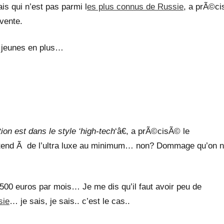
s qui n’est pas parmi l
es plus connus de Russie
, a prÃ©c
vente.
t jeunes en plus…
on est dans le style ‘high-tech
‘â€, a prÃ©cisÃ© le
ttend Ã de l’ultra luxe au minimum… non? Dommage qu’on n
 500 euros par mois… Je me dis qu’il faut avoir peu de
sie
… je sais, je sais.. c’est le cas..