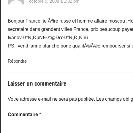
octobre 9, 2008 à 1:32 pm
Bonjour France, je Ãªtre russe et homme affaire moscou .H
secretaire dans grandent villes France, prix beaucoup payer
Ivanov.Ð°Ñ„ÐµÑ€Ð°@ÐœÐ°Ñ„Ð¸Ñ.ru
PS : vend farine blanche bone qualitÃ©Ã©e,rembourser si 
Répondre
Laisser un commentaire
Votre adresse e-mail ne sera pas publiée.
Les champs oblig
Commentaire
*