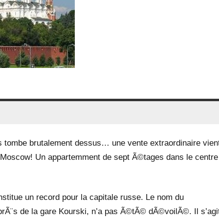
us tombe brutalement dessus… une vente extraordinaire vien
Moscow! Un appartemment de sept Ã©tages dans le centre
stitue un record pour la capitale russe. Le nom du
rÃ¨s de la gare Kourski, n’a pas Ã©tÃ© dÃ©voilÃ©. Il s’agi