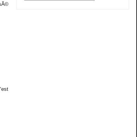
isÃ©
’est