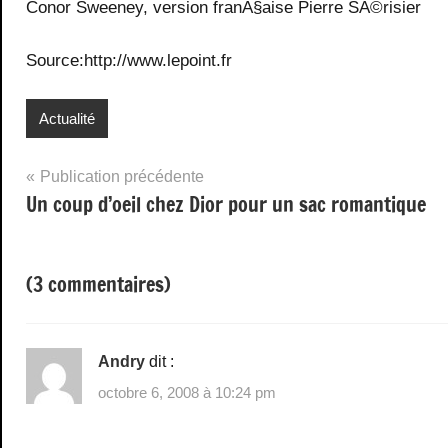
Conor Sweeney, version franÃ§aise Pierre SÃ©risier
Source:http://www.lepoint.fr
Actualité
Navigation
Publication précédente
Un coup d’oeil chez Dior pour un sac romantique
de
l’article
(3 commentaires)
Andry
dit :
octobre 6, 2008 à 10:24 pm