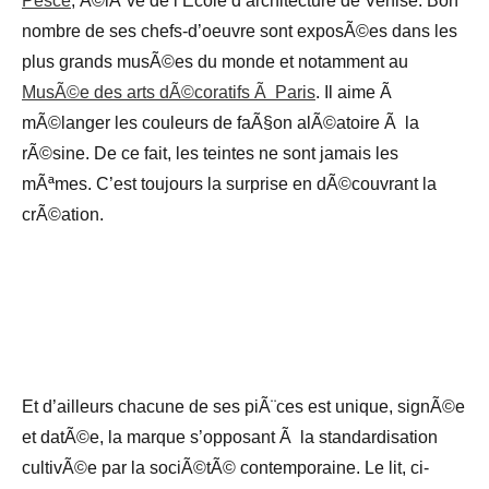
Pesce
, Ã©lÃ¨ve de l’Ecole d’architecture de Venise. Bon
nombre de ses chefs-d’oeuvre sont exposÃ©es dans les
plus grands musÃ©es du monde et notamment au
MusÃ©e des arts dÃ©coratifs Ã Paris
. Il aime Ã
mÃ©langer les couleurs de faÃ§on alÃ©atoire Ã la
rÃ©sine. De ce fait, les teintes ne sont jamais les
mÃªmes. C’est toujours la surprise en dÃ©couvrant la
crÃ©ation.
Et d’ailleurs chacune de ses piÃ¨ces est unique, signÃ©e
et datÃ©e, la marque s’opposant Ã la standardisation
cultivÃ©e par la sociÃ©tÃ© contemporaine. Le lit, ci-