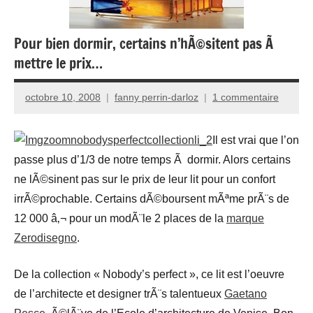
Pour bien dormir, certains n’hÃ©sitent pas Ã
mettre le prix…
octobre 10, 2008
fanny perrin-darloz
1 commentaire
Il est vrai que l’on
passe plus d’1/3 de notre temps Ã dormir. Alors certains
ne lÃ©sinent pas sur le prix de leur lit pour un confort
irrÃ©prochable. Certains dÃ©boursent mÃªme prÃ¨s de
12 000 â‚¬ pour un modÃ¨le 2 places de la
marque
Zerodisegno
.
De la collection « Nobody’s perfect », ce lit est l’oeuvre
de l’architecte et designer trÃ¨s talentueux
Gaetano