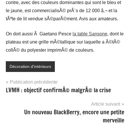
contre, avec des couleurs dominantes qui sont le bleu et
le jaune, est commercialisÃ© prÃ¨s de 12 000 â‚¬ et la
tÃªte de lit vendue sÃ©parÃ©ment. Avis aux amateurs.
On doit aussi Ã Gaetano Pesce
la table Sansone
, dont le
plateau est une grille mÃ©tallique sur laquelle a Ã©tÃ©
collÃ© du polyester imprimÃ© de couleurs.
Décoration d'intérieurs
Navigation
Publication précédente
LVMH : objectif confirmÃ© malgrÃ© la crise
de
l’article
Article suivant
Un nouveau BlackBerry, encore une petite
merveille