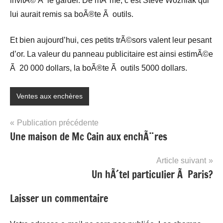
invitÃ© Ã le garder. De mÃªme, c’est Steve Wozniak qui
lui aurait remis sa boÃ®te Ã outils.
Et bien aujourd’hui, ces petits trÃ©sors valent leur pesant
d’or. La valeur du panneau publicitaire est ainsi estimÃ©e
Ã 20 000 dollars, la boÃ®te Ã outils 5000 dollars.
Ventes aux enchères
Navigation
Publication précédente
Une maison de Mc Cain aux enchÃ¨res
de
l’article
Article suivant
Un hÃ´tel particulier Ã Paris?
Laisser un commentaire