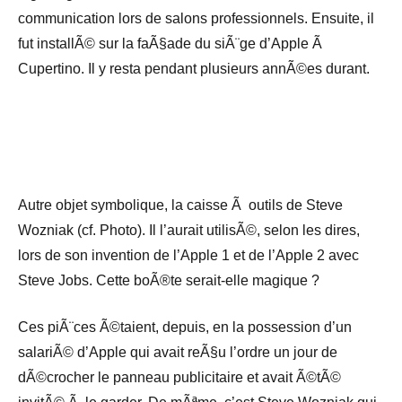
communication lors de salons professionnels. Ensuite, il
fut installÃ© sur la faÃ§ade du siÃ¨ge d’Apple Ã
Cupertino. Il y resta pendant plusieurs annÃ©es durant.
Autre objet symbolique, la caisse Ã outils de Steve
Wozniak (cf. Photo). Il l’aurait utilisÃ©, selon les dires,
lors de son invention de l’Apple 1 et de l’Apple 2 avec
Steve Jobs. Cette boÃ®te serait-elle magique ?
Ces piÃ¨ces Ã©taient, depuis, en la possession d’un
salariÃ© d’Apple qui avait reÃ§u l’ordre un jour de
dÃ©crocher le panneau publicitaire et avait Ã©tÃ©