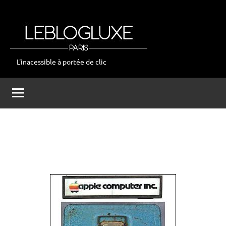
Aller
au
contenu
L'inacessible à portée de clic
leblogluxe