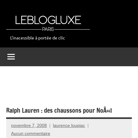
Aller
au
contenu
L'inacessible à portée de clic
leblogluxe
Ralph Lauren : des chaussons pour NoÃ«l
novembre 7, 2008
laurence loupiac
Aucun commentaire