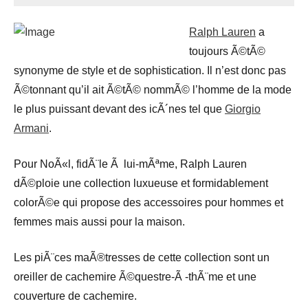
Ralph Lauren
a
toujours Ã©tÃ©
synonyme de style et de sophistication. Il n’est donc pas
Ã©tonnant qu’il ait Ã©tÃ© nommÃ© l’homme de la mode
le plus puissant devant des icÃ´nes tel que
Giorgio
Armani
.
Pour NoÃ«l, fidÃ¨le Ã lui-mÃªme, Ralph Lauren
dÃ©ploie une collection luxueuse et formidablement
colorÃ©e qui propose des accessoires pour hommes et
femmes mais aussi pour la maison.
Les piÃ¨ces maÃ®tresses de cette collection sont un
oreiller de cachemire Ã©questre-Ã -thÃ¨me et une
couverture de cachemire.