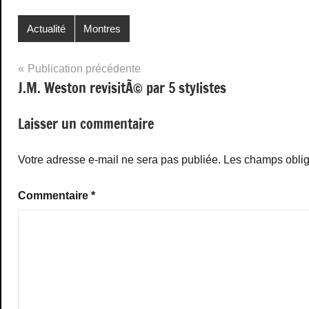
Actualité
Montres
Navigation
Publication précédente
J.M. Weston revisitÃ© par 5 stylistes
de
l’article
Laisser un commentaire
Votre adresse e-mail ne sera pas publiée.
Les champs oblig
Commentaire
*