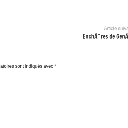
Article suiv
EnchÃ¨res de Gen
atoires sont indiqués avec
*