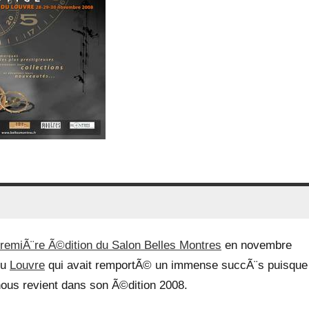
remiÃ¨re Ã©dition du Salon Belles Montres
en novembre
du
Louvre
qui avait remportÃ© un immense succÃ¨s puisque
nous revient dans son Ã©dition 2008.