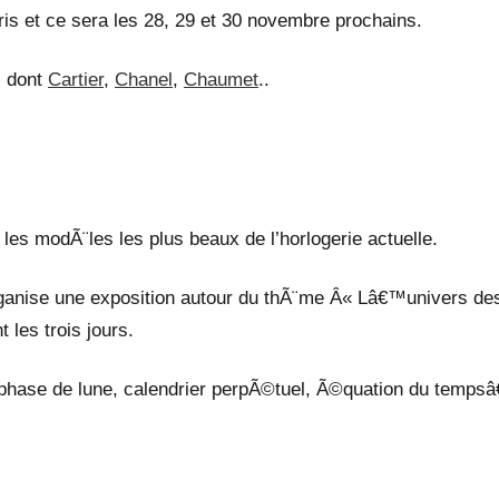
is et ce sera les 28, 29 et 30 novembre prochains.
s dont
Cartier
,
Chanel
,
Chaumet
..
es modÃ¨les les plus beaux de l’horlogerie actuelle.
organise une exposition autour du thÃ¨me Â« Lâ€™univers de
les trois jours.
phase de lune, calendrier perpÃ©tuel, Ã©quation du tempsâ