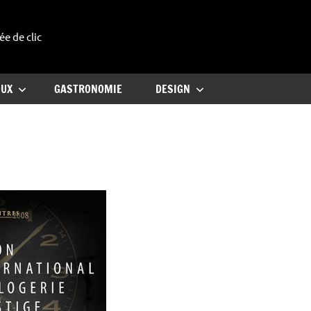
ée de clic
uxe
OUX
GASTRONOMIE
DESIGN