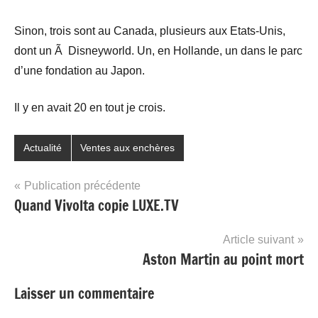
Sinon, trois sont au Canada, plusieurs aux Etats-Unis,
dont un Ã Disneyworld. Un, en Hollande, un dans le parc
d’une fondation au Japon.
Il y en avait 20 en tout je crois.
Actualité
Ventes aux enchères
Navigation
Publication précédente
Quand Vivolta copie LUXE.TV
de
l’article
Article suivant
Aston Martin au point mort
Laisser un commentaire