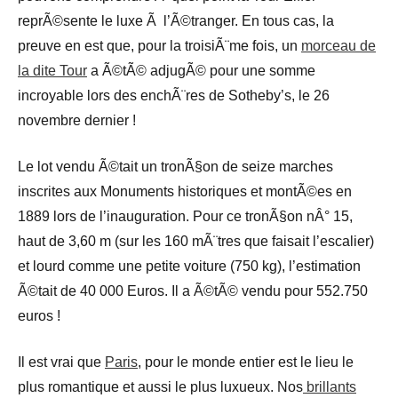
reprÃ©sente le luxe Ã l’Ã©tranger. En tous cas, la
preuve en est que, pour la troisiÃ¨me fois, un
morceau de
la dite Tour
a Ã©tÃ© adjugÃ© pour une somme
incroyable lors des enchÃ¨res de Sotheby’s, le 26
novembre dernier !
Le lot vendu Ã©tait un tronÃ§on de seize marches
inscrites aux Monuments historiques et montÃ©es en
1889 lors de l’inauguration. Pour ce tronÃ§on nÂ° 15,
haut de 3,60 m (sur les 160 mÃ¨tres que faisait l’escalier)
et lourd comme une petite voiture (750 kg), l’estimation
Ã©tait de 40 000 Euros. Il a Ã©tÃ© vendu pour 552.750
euros !
Il est vrai que
Paris
, pour le monde entier est le lieu le
plus romantique et aussi le plus luxueux. Nos
brillants