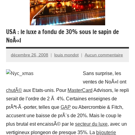
USA : le luxe a fondu de 30% sous le sapin de
NoÃ«l
décembre 26, 2008
louis mondot
Aucun commentaire
Sans surprise, les
ventes de NoÃ«l ont
chutÃ©
aux Etats-unis. Pour
MasterCard
Advisors, le repli
serait de l’ordre de 2 Ã 4%. Certaines enseignes de
prÃªt-Ã -porter, telles que
GAP
ou Abercrombie & Fitch,
accusent une baisse de prÃ¨s de 20%. Mais le coup le
plus brutal est encaissÃ© par le
secteur du luxe
, avec un
vertigineux plongeon de presque 35%. La
bijouterie