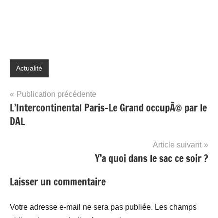
Actualité
Navigation
Publication précédente
L’Intercontinental Paris-Le Grand occupÃ© par le
de
DAL
l’article
Article suivant
Y’a quoi dans le sac ce soir ?
Laisser un commentaire
Votre adresse e-mail ne sera pas publiée.
Les champs