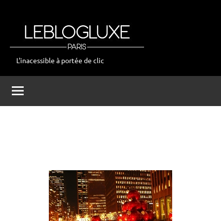
Aller
au
contenu
L'inacessible à portée de clic
leblogluxe