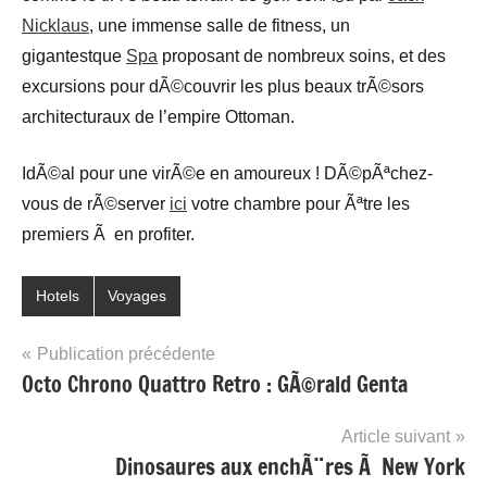
Nicklaus
, une immense salle de fitness, un
gigantestque
Spa
proposant de nombreux soins, et des
excursions pour dÃ©couvrir les plus beaux trÃ©sors
architecturaux de l’empire Ottoman.
IdÃ©al pour une virÃ©e en amoureux ! DÃ©pÃªchez-
vous de rÃ©server
ici
votre chambre pour Ãªtre les
premiers Ã en profiter.
Hotels
Voyages
Navigation
Publication précédente
Octo Chrono Quattro Retro : GÃ©rald Genta
de
l’article
Article suivant
Dinosaures aux enchÃ¨res Ã New York