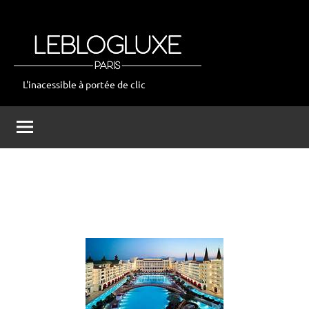
Aller
au
contenu
L'inacessible à portée de clic
leblogluxe