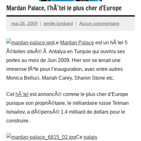
Mardan Palace, l’hÃ´tel le plus cher d’Europe
mai 26, 2009
emilie lombard
Aucun commentaire
Le
Mardan Palace
est un hÃ´tel 5
Ã©toiles situÃ© Ã Antalya en Turquie qui ouvrira ses
portes au mois de Juin 2009. Hier soir se tenait une
immense fÃªte pour l’inauguration, avec entre autres
Monica Belluci, Mariah Carey, Sharon Stone etc.
Cet
hÃ´tel
est annoncÃ© comme le plus cher d’Europe
puisque son propriÃ©taire, le milliardaire russe Telman
Ismailov, a dÃ©pensÃ© 1.4 milliard de dollars pour le
construire.
Ce
palais