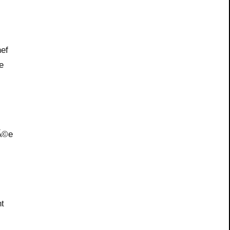
hef
e
rÃ©e
nt