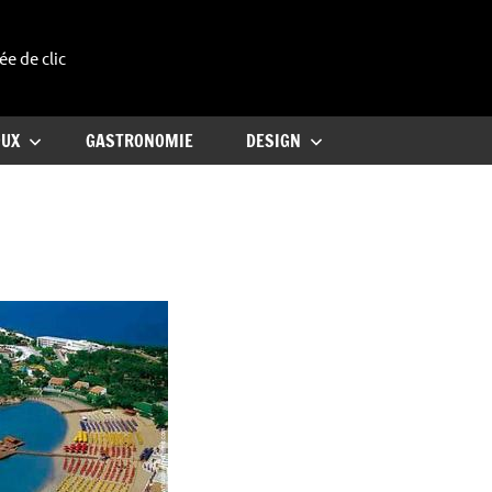
ée de clic
uxe
OUX
GASTRONOMIE
DESIGN