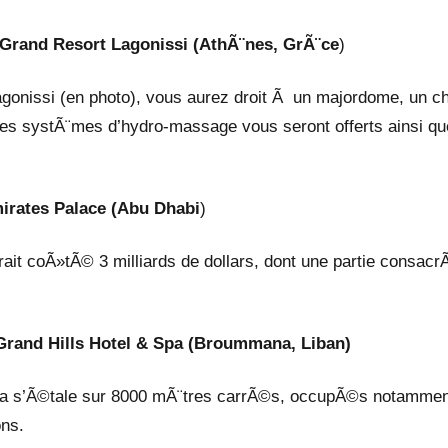
u Grand Resort Lagonissi (AthÃ¨nes, GrÃ¨ce
)
agonissi (en photo), vous aurez droit Ã un majordome, un c
 des systÃ¨mes d’hydro-massage vous seront offerts ainsi qu
mirates Palace (Abu Dhabi
)
rait coÃ»tÃ© 3 milliards de dollars, dont une partie consac
u Grand Hills Hotel & Spa (Broummana, Liban)
 Spa s’Ã©tale sur 8000 mÃ¨tres carrÃ©s, occupÃ©s notamme
ons.