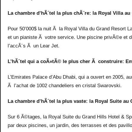
La chambre d’hÃ´tel la plus chÃ¨re: la Royal Villa a
Pour 50’000$ la nuit Ã la Royal Villa du Grand Resort L
et un pianiste Ã votre service. Une piscine privÃ©e et
l’accÃ¨s Ã un Lear Jet.
L’hÃ´tel qui a coÃ»tÃ© le plus cher Ã construire: E
L’Emirates Palace d’Abu Dhabi, qui a ouvert en 2005, au
Ã l’achat de 1002 chandeliers en cristal Swarovski.
La chambre d’hÃ´tel la plus vaste: la Royal Suite a
Sur 6 Ã©tages, la Royal Suite du Grand Hills Hotel &
par deux piscines, un jardin, des terrasses et des pavill