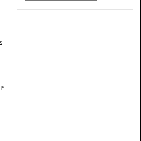
 Ã
qui