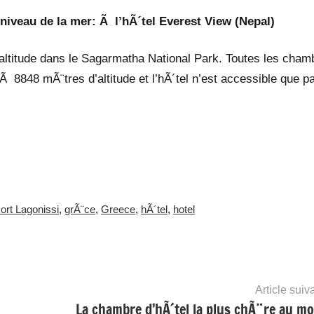
iveau de la mer: Ã l’hÃ´tel Everest View (Nepal)
altitude dans le Sagarmatha National Park. Toutes les cham
 8848 mÃ¨tres d’altitude et l’hÃ´tel n’est accessible que p
rt Lagonissi
,
grÃ¨ce
,
Greece
,
hÃ´tel
,
hotel
Article suiv
La chambre d’hÃ´tel la plus chÃ¨re au m