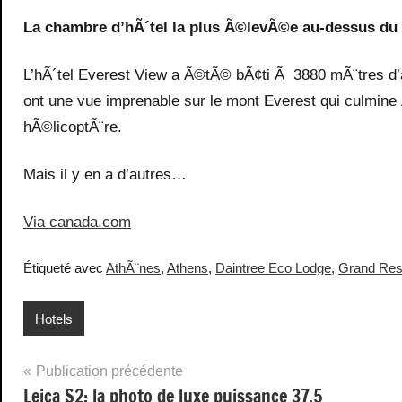
La chambre d’hÃ´tel la plus Ã©levÃ©e au-dessus du n
L’hÃ´tel Everest View a Ã©tÃ© bÃ¢ti Ã 3880 mÃ¨tres d’
ont une vue imprenable sur le mont Everest qui culmine Ã
hÃ©licoptÃ¨re.
Mais il y en a d’autres…
Via canada.com
Étiqueté avec
AthÃ¨nes
,
Athens
,
Daintree Eco Lodge
,
Grand Reso
Hotels
Navigation
Publication précédente
Leica S2: la photo de luxe puissance 37,5
de