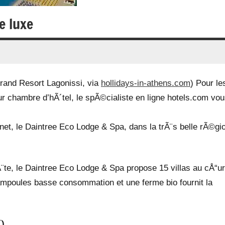
e luxe
Grand Resort Lagonissi, via
hollidays-in-athens.com
) Pour le
r chambre d’hÃ´tel, le spÃ©cialiste en ligne hotels.com vou
ternet, le Daintree Eco Lodge & Spa, dans la trÃ¨s belle rÃ©gi
Ã¨te, le Daintree Eco Lodge & Spa propose 15 villas au cÅ“u
es ampoules basse consommation et une ferme bio fournit la
¯)