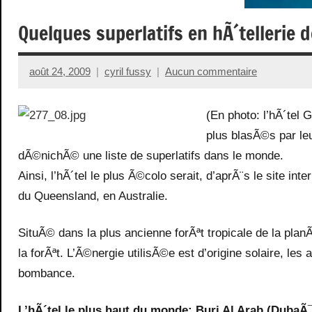
Quelques superlatifs en hÃ´tellerie d
août 24, 2009
cyril fussy
Aucun commentaire
(En photo: l’hÃ´tel 
plus blasÃ©s par leu
dÃ©nichÃ© une liste de superlatifs dans le monde.
Ainsi, l’hÃ´tel le plus Ã©colo serait, d’aprÃ¨s le site in
du Queensland, en Australie.
SituÃ© dans la plus ancienne forÃªt tropicale de la plan
la forÃªt. L’Ã©nergie utilisÃ©e est d’origine solaire, l
bombance.
L’hÃ´tel le plus haut du monde: Burj Al Arab (DubaÃ