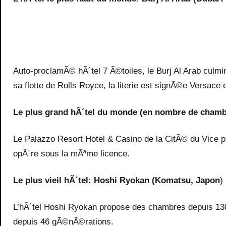
Auto-proclamÃ© hÃ´tel 7 Ã©toiles, le Burj Al Arab cul
sa flotte de Rolls Royce, la literie est signÃ©e Versace et
Le plus grand hÃ´tel du monde (en nombre de chamb
Le Palazzo Resort Hotel & Casino de la CitÃ© du Vice pr
opÃ¨re sous la mÃªme licence.
Le plus vieil hÃ´tel: Hoshi Ryokan (Komatsu, Japon
)
L’hÃ´tel Hoshi Ryokan propose des chambres depuis 1300
depuis 46 gÃ©nÃ©rations.