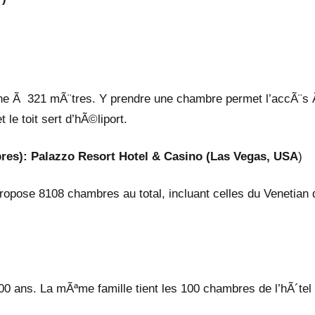
mine Ã 321 mÃ¨tres. Y prendre une chambre permet l’accÃ¨s
 le toit sert d’hÃ©liport.
res): Palazzo Resort Hotel & Casino (Las Vegas, USA
)
opose 8108 chambres au total, incluant celles du Venetian 
 ans. La mÃªme famille tient les 100 chambres de l’hÃ´tel