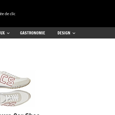
ée de clic
uxe
OUX
GASTRONOMIE
DESIGN