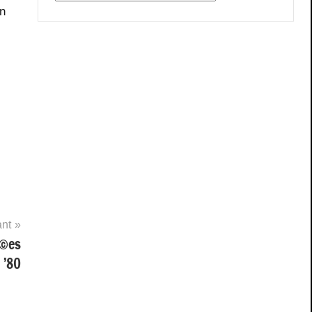
un
ant
Ã©es
’80