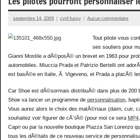
Les pilotes pourront personnaliser 
septembre 14, 2009
cyril fussy
Aucun commentaire
Tout pilote vous con
ses souliers pour m
Gianni Mostile a dÃ©posÃ© un brevet en 1963 pour prot
automobiles. Miuccia Prada et Patrizio Bertelli ont ad
est basÃ©e en Italie, Ã Vigeveno, et Prada a placÃ© le
Car Shoe est dÃ©sormais distribuÃ© dans plus de 200 b
Shoe va lancer un programme de
personnalisation
, bapt
Vous aurez alors le choix des matÃ©riaux (daim, cuir,
souhaitez voir figurer de cÃ´tÃ© (pour moi ce sera
MP4
Capri ou par la nouvelle boutique Piazza San Lorenzo q
tous les dÃ©tails de ce nouveau service de personnalis