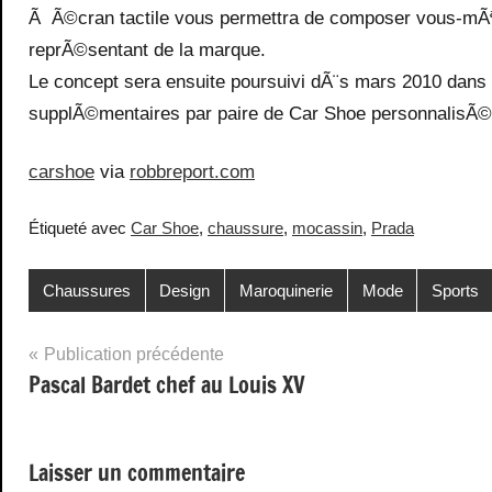
Ã Ã©cran tactile vous permettra de composer vous-mÃªm
reprÃ©sentant de la marque.
Le concept sera ensuite poursuivi dÃ¨s mars 2010 dans 
supplÃ©mentaires par paire de Car Shoe personnalisÃ©
carshoe
via
robbreport.com
Étiqueté avec
Car Shoe
,
chaussure
,
mocassin
,
Prada
Chaussures
Design
Maroquinerie
Mode
Sports
Navigation
Publication précédente
Pascal Bardet chef au Louis XV
de
l’article
Laisser un commentaire