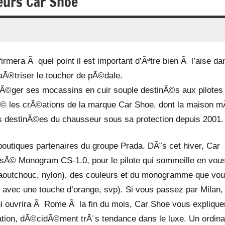
leurs Car Shoe
firmera Ã quel point il est important d’Ãªtre bien Ã l’aise da
aÃ®triser le toucher de pÃ©dale.
Ã©ger ses mocassins en cuir souple destinÃ©s aux pilotes
orÃ© les crÃ©ations de la marque Car Shoe, dont la maison m
s destinÃ©es du chausseur sous sa protection depuis 2001.
outiques partenaires du groupe Prada. DÃ¨s cet hiver, Car
isÃ© Monogram CS-1.0, pour le pilote qui sommeille en vou
 caoutchouc, nylon), des couleurs et du monogramme que vo
, avec une touche d’orange, svp). Si vous passez par Milan,
ui ouvrira Ã Rome Ã la fin du mois, Car Shoe vous explique
ation, dÃ©cidÃ©ment trÃ¨s tendance dans le luxe. Un ordina