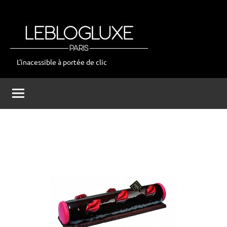
Aller
au
contenu
L'inacessible à portée de clic
leblogluxe