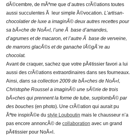
dÃ©cembre, de mÃªme que d’autres crÃ©ations toutes
aussi succulentes Ã leur simple Ã©vocation.
L’artisan-
chocolatier de luxe a imaginÃ© deux autres recettes pour
sa bÃ»che de NoÃ«l, l’une Ã base d’amandes,
d’agrumes et de macaron, et l’autre Ã base de verveine,
de marrons glacÃ©s et de ganache lÃ©gÃ¨re au
chocolat.
Avant de craquer, sachez que votre pÃ¢tissier favori a lui
aussi des crÃ©ations extraordinaires dans ses fourneaux.
Ainsi,
dans sa collection 2009 de bÃ»ches de NoÃ«l,
Christophe Roussel a imaginÃ© une sÃ©rie de trois
bÃ»ches qui prennent la forme de tube, surplombÃ© par
des bouches
(en photo). Une crÃ©ation qui aurait pu
Ãªtre inspirÃ©e du
style Louboutin
mais le chausseur n’a
pas encore annoncÃ© de
collaboration
avec un grand
pÃ¢tissier pour NoÃ«l.