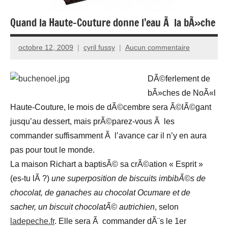
Quand la Haute-Couture donne l’eau Ã la bÃ»che
octobre 12, 2009
cyril fussy
Aucun commentaire
DÃ©ferlement de
bÃ»ches de NoÃ«l
Haute-Couture, le mois de dÃ©cembre sera Ã©lÃ©gant
jusqu’au dessert, mais prÃ©parez-vous Ã les
commander suffisamment Ã l’avance car il n’y en aura
pas pour tout le monde.
La maison Richart a baptisÃ© sa crÃ©ation « Esprit »
(es-tu lÃ ?)
une superposition de biscuits imbibÃ©s de
chocolat, de ganaches au chocolat Ocumare et de
sacher, un biscuit chocolatÃ© autrichien
, selon
ladepeche.fr
. Elle sera Ã commander dÃ¨s le 1er