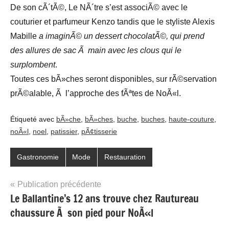
De son cÃ´tÃ©, Le NÃ´tre s’est associÃ© avec le
couturier et parfumeur Kenzo tandis que le styliste Alexis
Mabille
a imaginÃ© un dessert chocolatÃ©, qui prend
des allures de sac Ã main avec les clous qui le
surplombent
.
Toutes ces bÃ»ches seront disponibles, sur rÃ©servation
prÃ©alable, Ã l’approche des fÃªtes de NoÃ«l.
Étiqueté avec
bÃ»che
,
bÃ»ches
,
buche
,
buches
,
haute-couture
,
noÃ«l
,
noel
,
patissier
,
pÃ¢tisserie
Gastronomie
Mode
Restauration
Navigation
Publication précédente
Le Ballantine’s 12 ans trouve chez Rautureau
de
chaussure Ã son pied pour NoÃ«l
l’article