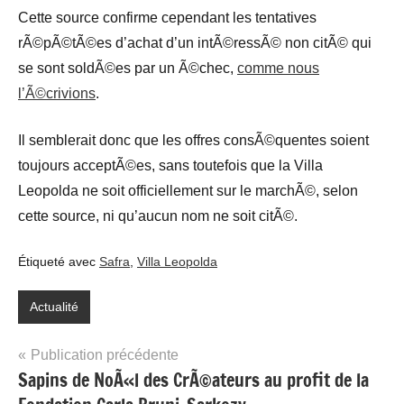
Cette source confirme cependant les tentatives
rÃ©pÃ©tÃ©es d’achat d’un intÃ©ressÃ© non citÃ© qui
se sont soldÃ©es par un Ã©chec,
comme nous
l’Ã©crivions
.
Il semblerait donc que les offres consÃ©quentes soient
toujours acceptÃ©es, sans toutefois que la Villa
Leopolda ne soit officiellement sur le marchÃ©, selon
cette source, ni qu’aucun nom ne soit citÃ©.
Étiqueté avec
Safra
,
Villa Leopolda
Actualité
Navigation
Publication précédente
Sapins de NoÃ«l des CrÃ©ateurs au profit de la
de