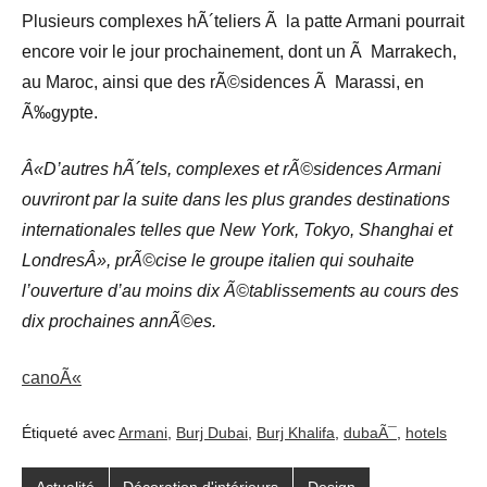
Plusieurs complexes hÃ´teliers Ã la patte Armani pourrait
encore voir le jour prochainement, dont un Ã Marrakech,
au Maroc, ainsi que des rÃ©sidences Ã Marassi, en
Ã‰gypte.
Â«D’autres hÃ´tels, complexes et rÃ©sidences Armani
ouvriront par la suite dans les plus grandes destinations
internationales telles que New York, Tokyo, Shanghai et
LondresÂ», prÃ©cise le groupe italien qui souhaite
l’ouverture d’au moins dix Ã©tablissements au cours des
dix prochaines annÃ©es.
canoÃ«
Étiqueté avec
Armani
,
Burj Dubai
,
Burj Khalifa
,
dubaÃ¯
,
hotels