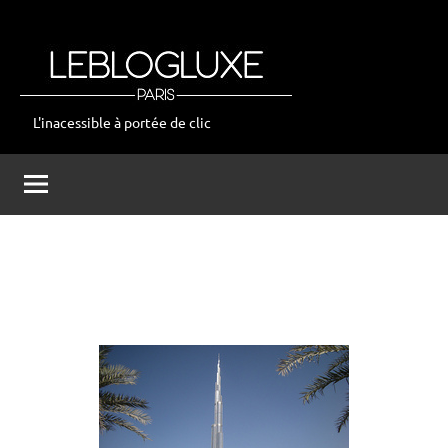
Aller
au
contenu
L'inacessible à portée de clic
leblogluxe