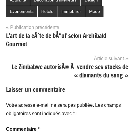
Actualité
Décoration d'intérieurs
Design
Evenements
Hotels
Immobilier
Mode
Navigation
Publication précédente
L’art de la cÃ´te de bÅ“uf selon Archibald
de
Gourmet
l’article
Article suivant
Le Zimbabwe autorisÃ© Ã vendre ses stocks de
« diamants du sang »
Laisser un commentaire
Votre adresse e-mail ne sera pas publiée.
Les champs
obligatoires sont indiqués avec
*
Commentaire
*