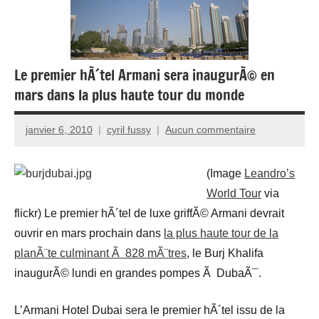
Le premier hÃ´tel Armani sera inaugurÃ© en
mars dans la plus haute tour du monde
janvier 6, 2010
cyril fussy
Aucun commentaire
(Image
Leandro’s
World Tour
via
flickr) Le premier hÃ´tel de luxe griffÃ© Armani devrait
ouvrir en mars prochain dans
la plus haute tour de la
planÃ¨te culminant Ã 828 mÃ¨tres
, le Burj Khalifa
inaugurÃ© lundi en grandes pompes Ã DubaÃ¯.
L’Armani Hotel Dubai sera le premier hÃ´tel issu de la