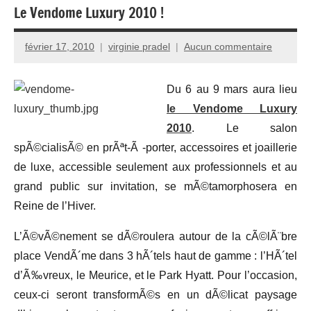
Le Vendome Luxury 2010 !
février 17, 2010
virginie pradel
Aucun commentaire
Du 6 au 9 mars aura lieu
le Vendome Luxury
2010
. Le salon
spÃ©cialisÃ© en prÃªt-Ã -porter, accessoires et joaillerie
de luxe, accessible seulement aux professionnels et au
grand public sur invitation, se mÃ©tamorphosera en
Reine de l’Hiver.
L’Ã©vÃ©nement se dÃ©roulera autour de la cÃ©lÃ¨bre
place VendÃ´me dans 3 hÃ´tels haut de gamme : l’HÃ´tel
d’Ã‰vreux, le Meurice, et le Park Hyatt. Pour l’occasion,
ceux-ci seront transformÃ©s en un dÃ©licat paysage