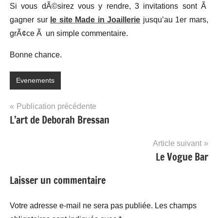
Si vous dÃ©sirez vous y rendre, 3 invitations sont Ã
gagner sur
le site Made in Joaillerie
jusqu’au 1er mars,
grÃ¢ce Ã un simple commentaire.
Bonne chance.
Evenements
Navigation
Publication précédente
L’art de Deborah Bressan
de
l’article
Article suivant
Le Vogue Bar
Laisser un commentaire
Votre adresse e-mail ne sera pas publiée.
Les champs