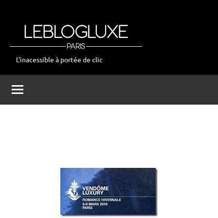
Aller
au
contenu
L'inacessible à portée de clic
leblogluxe