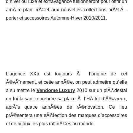
d’hiver ou luxe et extravagance fusionneront pour offrir un
arriÃ¨re-plan irrÃ©el aux nouvelles collections prÃªt-Ã -
porter et accessoires Automne-Hiver 2010/2011.
L’agence XXb est toujours Ã l’origine de cet
Ã©vÃ¨nement, et cette annÃ©e, on peut admettre qu’elle
a su mettre le
Vendome Luxury
2010 sur un piÃ©destal
en lui faisant reprendre sa place Ã l’HÃ´tel d’Ã‰vreux,
aprÃ¨s quatre annÃ©es de rÃ©novation. Ce lieu
prÃ©sentera une sÃ©lection des marques d’accessoires
et de bijoux les plus raffinÃ©es au monde.