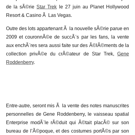
de la sÃ©rie
Star Trek
le 27 juin au Planet Hollywood
Resort & Casino Ã Las Vegas.
Outre des lots appartenant Ã la nouvelle sÃ©rie parue en
2009 et couronnÃ©e de succÃ¨s par les fans, la vente
aux enchÃ¨res sera aussi faite sur des Ã©lÃ©ments de la
collection privÃ©e du crÃ©ateur de Star Trek,
Gene
Roddenberry
.
Entre-autre, seront mis Ã la vente des notes manuscrites
personnelles de Gene Roddenberry, le vaisseau spatial
Enterprise modÃ¨le rÃ©duit qui Ã©tait placÃ© sur son
bureau de l’Ã©poque, et des costumes portÃ©s par son