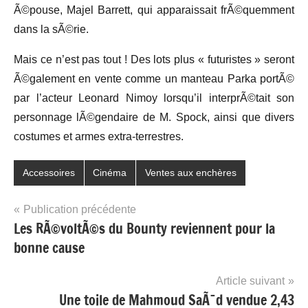
Ã©pouse, Majel Barrett, qui apparaissait frÃ©quemment
dans la sÃ©rie.
Mais ce n’est pas tout ! Des lots plus « futuristes » seront
Ã©galement en vente comme un manteau Parka portÃ©
par l’acteur Leonard Nimoy lorsqu’il interprÃ©tait son
personnage lÃ©gendaire de M. Spock, ainsi que divers
costumes et armes extra-terrestres.
Accessoires
Cinéma
Ventes aux enchères
Navigation
Publication précédente
Les RÃ©voltÃ©s du Bounty reviennent pour la
de
bonne cause
l’article
Article suivant
Une toile de Mahmoud SaÃ¯d vendue 2,43