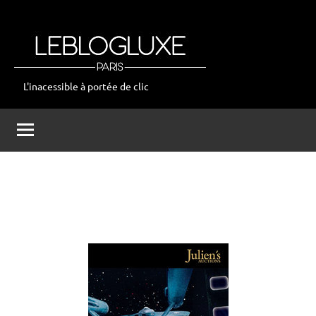
Aller
au
contenu
L'inacessible à portée de clic
leblogluxe