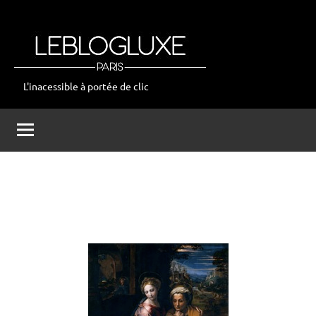
Aller
au
contenu
L'inacessible à portée de clic
leblogluxe