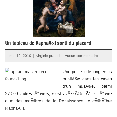
Un tableau de RaphaÃ«l sorti du placard
mai 12, 2010
virginie pradel
Aucun commentaire
Une petite toile longtemps
oubliÃ©e dans les caves
d’un musÃ©e, parmi
27.000 autres Å“uvres, s’est avÃ©rÃ©e Ãªtre l’Å“uvre
d’un des
maÃ®tres de la Renaissance, le cÃ©lÃ¨bre
RaphaÃ«l
.