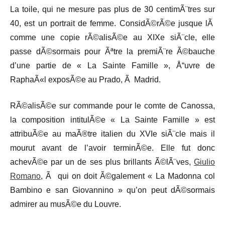
La toile, qui ne mesure pas plus de 30 centimÃ¨tres sur
40, est un portrait de femme. ConsidÃ©rÃ©e jusque lÃ
comme une copie rÃ©alisÃ©e au XIXe siÃ¨cle, elle
passe dÃ©sormais pour Ãªtre la premiÃ¨re Ã©bauche
d’une partie de « La Sainte Famille », Å“uvre de
RaphaÃ«l exposÃ©e au Prado, Ã Madrid.
RÃ©alisÃ©e sur commande pour le comte de Canossa,
la composition intitulÃ©e « La Sainte Famille » est
attribuÃ©e au maÃ®tre italien du XVIe siÃ¨cle mais il
mourut avant de l’avoir terminÃ©e. Elle fut donc
achevÃ©e par un de ses plus brillants Ã©lÃ¨ves,
Giulio
Romano
, Ã qui on doit Ã©galement « La Madonna col
Bambino e san Giovannino » qu’on peut dÃ©sormais
admirer au musÃ©e du Louvre.