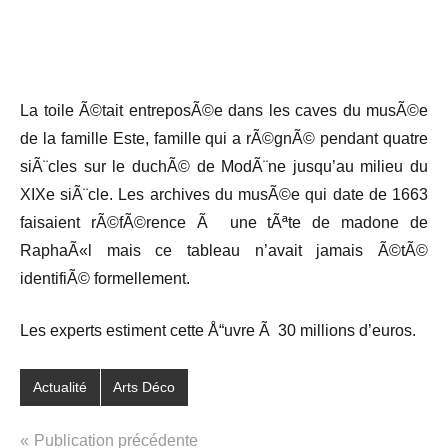
La toile Ã©tait entreposÃ©e dans les caves du musÃ©e
de la famille Este, famille qui a rÃ©gnÃ© pendant quatre
siÃ¨cles sur le duchÃ© de ModÃ¨ne jusqu’au milieu du
XIXe siÃ¨cle. Les archives du musÃ©e qui date de 1663
faisaient rÃ©fÃ©rence Ã une tÃªte de madone de
RaphaÃ«l mais ce tableau n’avait jamais Ã©tÃ©
identifiÃ© formellement.
Les experts estiment cette Å“uvre Ã 30 millions d’euros.
Actualité
Arts Déco
Navigation
Publication précédente