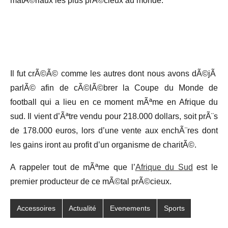
matÃ©riaux les plus prÃ©cieux au monde.
Il fut crÃ©Ã© comme les autres dont nous avons dÃ©jÃ
parlÃ© afin de cÃ©lÃ©brer la Coupe du Monde de
football qui a lieu en ce moment mÃªme en Afrique du
sud. Il vient d’Ãªtre vendu pour 218.000 dollars, soit prÃ¨s
de 178.000 euros, lors d’une vente aux enchÃ¨res dont
les gains iront au profit d’un organisme de charitÃ©.
A rappeler tout de mÃªme que l’
Afrique du Sud
est le
premier producteur de ce mÃ©tal prÃ©cieux.
Accessoires
Actualité
Evenements
Sports