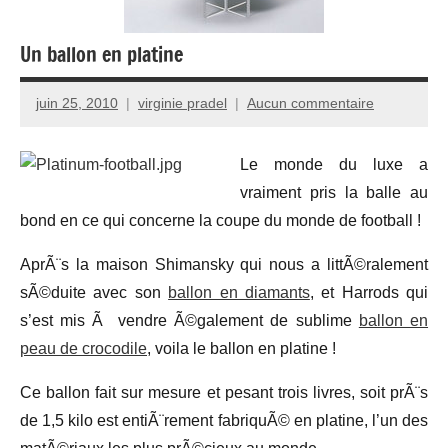
Un ballon en platine
juin 25, 2010
virginie pradel
Aucun commentaire
Le monde du luxe a
vraiment pris la balle au
bond en ce qui concerne la coupe du monde de football !
AprÃ¨s la maison Shimansky qui nous a littÃ©ralement
sÃ©duite avec son
ballon en diamants
, et Harrods qui
s’est mis
Ã
vendre Ã©galement de sublime
ballon en
peau de crocodile
, voila le ballon en platine !
Ce ballon fait sur mesure et pesant trois livres, soit prÃ¨s
de 1,5 kilo est entiÃ¨rement fabriquÃ© en platine, l’un des