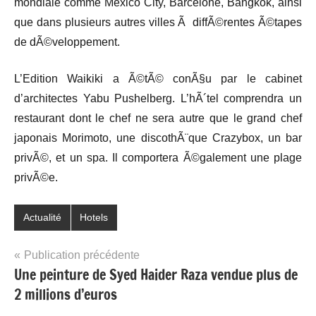
mondiale comme Mexico City, Barcelone, Bangkok, ainsi
que dans plusieurs autres villes Ã diffÃ©rentes Ã©tapes
de dÃ©veloppement.
L’Edition Waikiki a Ã©tÃ© conÃ§u par le cabinet
d’architectes Yabu Pushelberg. L’hÃ´tel comprendra un
restaurant dont le chef ne sera autre que le grand chef
japonais Morimoto, une discothÃ¨que Crazybox, un bar
privÃ©, et un spa. Il comportera Ã©galement une plage
privÃ©e.
Actualité
Hotels
Navigation
Publication précédente
Une peinture de Syed Haider Raza vendue plus de
de
2 millions d’euros
l’article