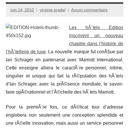
juin 14, 2010
virginie pradel
Aucun commentaire
Les hÃ´tels Edition
inscrivent un nouveau
chapitre dans l’histoire de
l’hÃ´tellerie de luxe
. La nouvelle marque fut conÃ§ue par
Ian Schrager en partenariat avec Marriott International.
Cette enseigne alliera le caractÃ¨re personnel, intime,
singulier et unique qui fait la rÃ©putation des hÃ´tels
d’Ian Schrager, avec la prÃ©sence mondiale, le savoir-
faire opÃ©rationnel et l’Ã©chelle des hÃ´tels Marriott.
Pour la premiÃ¨re fois, ce dÃ©licat tour d’adresse
englobera non seulement une conception splendide et
une rÃ©elle innovation, mais aussi un service personnel