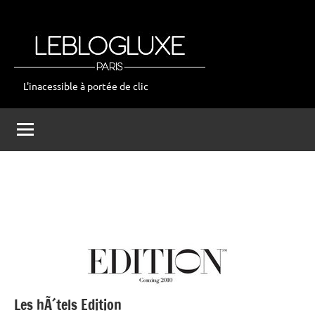
Aller
au
contenu
L'inacessible à portée de clic
leblogluxe
Les hÃ´tels Edition