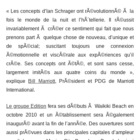
« Les concepts d’Ian Schrager ont rÃ©volutionnÃ© Ã la
fois le monde de la nuit et l’hÃ´tellerie. Il rÃ©ussit
invariablement Ã crÃ©er ce sentiment qui fait que nous
prenons part Ã quelque chose de nouveau, d’unique et
de spÃ©cial; suscitant toujours une connexion
Ã©motionnelle et viscÃ©rale aux expÃ©riences qu’il
crÃ©e. Ses concepts ont Ã©tÃ©, et sont sans cesse,
largement imitÃ©s aux quatre coins du monde »,
explique
Bill Marriott
, PrÃ©sident et PDG de Marriott
International.
Le groupe Edition
fera ses dÃ©buts Ã Waikiki Beach en
octobre 2010 et un Ã©tablissement sera Ã©galement
inaugurÃ© avant la fin de l’annÃ©e. Des ouvertures sont
aussi prÃ©vues dans les principales capitales d’ampleur