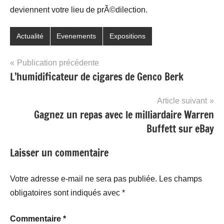
deviennent votre lieu de prÃ©dilection.
Actualité
Evenements
Expositions
Navigation
Publication précédente
L’humidificateur de cigares de Genco Berk
de
l’article
Article suivant
Gagnez un repas avec le milliardaire Warren
Buffett sur eBay
Laisser un commentaire
Votre adresse e-mail ne sera pas publiée.
Les champs
obligatoires sont indiqués avec
*
Commentaire
*