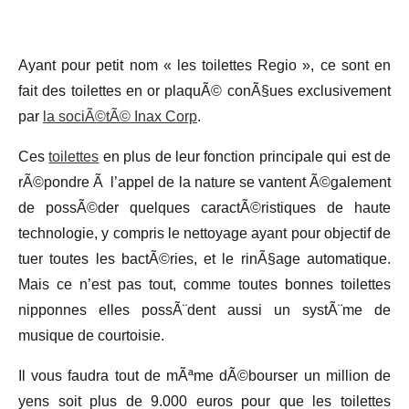
Ayant pour petit nom « les toilettes Regio », ce sont en
fait des toilettes en or plaquÃ© conÃ§ues exclusivement
par
la sociÃ©tÃ© Inax Corp
.
Ces
toilettes
en plus de leur fonction principale qui est de
rÃ©pondre Ã l’appel de la nature se vantent Ã©galement
de possÃ©der quelques caractÃ©ristiques de haute
technologie, y compris le nettoyage ayant pour objectif de
tuer toutes les bactÃ©ries, et le rinÃ§age automatique.
Mais ce n’est pas tout, comme toutes bonnes toilettes
nipponnes elles possÃ¨dent aussi un systÃ¨me de
musique de courtoisie.
Il vous faudra tout de mÃªme dÃ©bourser un million de
yens soit plus de 9.000 euros pour que les toilettes