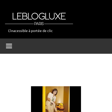
Aller
au
contenu
L'inacessible à portée de clic
leblogluxe