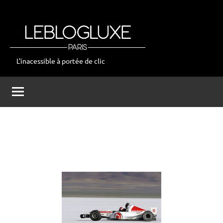
Aller
au
contenu
L'inacessible à portée de clic
leblogluxe