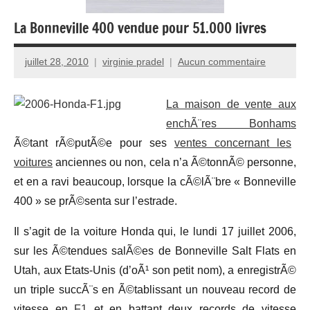
La Bonneville 400 vendue pour 51.000 livres
juillet 28, 2010
virginie pradel
Aucun commentaire
La maison de vente aux
enchÃ¨res Bonhams
Ã©tant rÃ©putÃ©e pour ses
ventes concernant les
voitures
anciennes ou non, cela n’a Ã©tonnÃ© personne,
et en a ravi beaucoup, lorsque la cÃ©lÃ¨bre « Bonneville
400 » se prÃ©senta sur l’estrade.
Il s’agit de la voiture Honda qui, le lundi 17 juillet 2006,
sur les Ã©tendues salÃ©es de Bonneville Salt Flats en
Utah, aux Etats-Unis (d’oÃ¹ son petit nom), a enregistrÃ©
un triple succÃ¨s en Ã©tablissant un nouveau record de
vitesse en
F1
et en battant deux records de vitesse