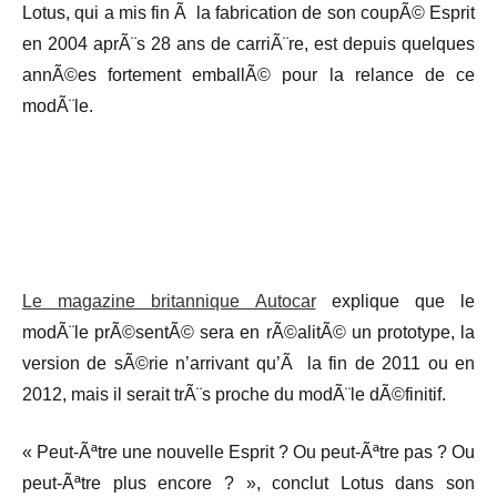
Lotus, qui a mis fin Ã la fabrication de son coupÃ© Esprit
en 2004 aprÃ¨s 28 ans de carriÃ¨re, est depuis quelques
annÃ©es fortement emballÃ© pour la relance de ce
modÃ¨le.
Le magazine britannique Autocar
explique que le
modÃ¨le prÃ©sentÃ© sera en rÃ©alitÃ© un prototype, la
version de sÃ©rie n’arrivant qu’Ã la fin de 2011 ou en
2012, mais il serait trÃ¨s proche du modÃ¨le dÃ©finitif.
«
Peut-Ãªtre une nouvelle Esprit ? Ou peut-Ãªtre pas ? Ou
peut-Ãªtre plus encore ? », conclut Lotus dans son