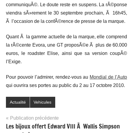
communiquÃ©. Le doute reste en suspens. La rÃ©ponse
viendra sÃ»rement le 30 septembre prochain, Ã 16h45,
Ã l’occasion de la confÃ©rence de presse de la marque.
Quant Ã la gamme actuelle de la marque, elle comprend
la rÃ©cente Evora, une GT proposÃ©e Ã plus de 60.000
euros, le roadster Elise, ainsi que sa version coupÃ©
l’Exige.
Pour pouvoir l’admirer, rendez-vous au
Mondial de l’Auto
qui ouvrira ses portes au public du 2 au 17 octobre 2010.
Actualité
Vehicules
Navigation
Publication précédente
Les bijoux offert Edward VIII Ã Wallis Simpson
de