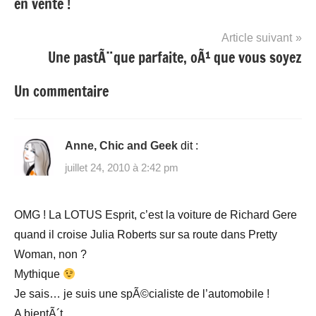
en vente !
l’article
Article suivant
Une pastÃ¨que parfaite, oÃ¹ que vous soyez
Un commentaire
Anne, Chic and Geek
dit :
juillet 24, 2010 à 2:42 pm
OMG ! La LOTUS Esprit, c’est la voiture de Richard Gere
quand il croise Julia Roberts sur sa route dans Pretty
Woman, non ?
Mythique
Je sais… je suis une spÃ©cialiste de l’automobile !
A bientÃ´t