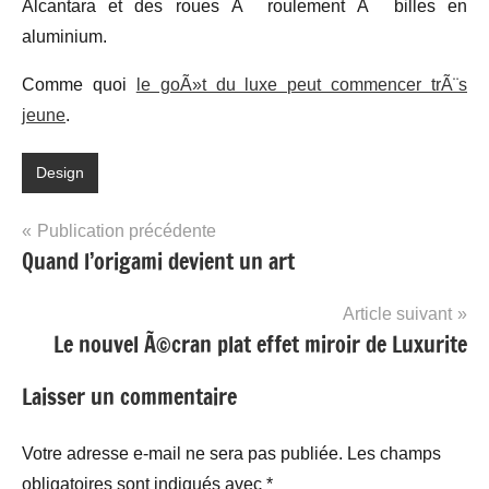
Alcantara et des roues Ã roulement Ã billes en
aluminium.
Comme quoi
le goÃ»t du luxe peut commencer trÃ¨s
jeune
.
Design
Navigation
Publication précédente
Quand l’origami devient un art
de
l’article
Article suivant
Le nouvel Ã©cran plat effet miroir de Luxurite
Laisser un commentaire
Votre adresse e-mail ne sera pas publiée.
Les champs
obligatoires sont indiqués avec
*