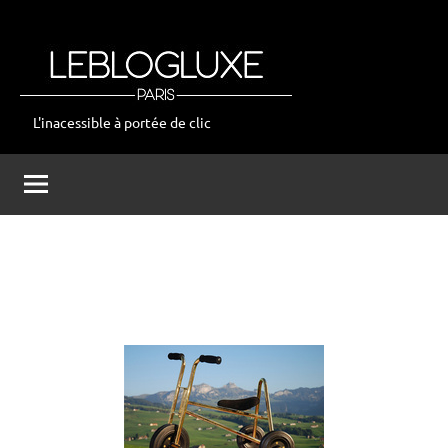
Aller
au
contenu
L'inacessible à portée de clic
leblogluxe