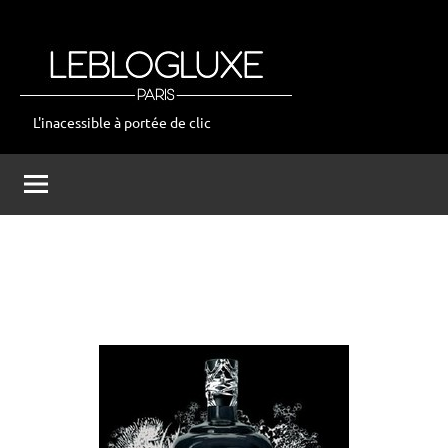
Aller
au
contenu
L'inacessible à portée de clic
leblogluxe