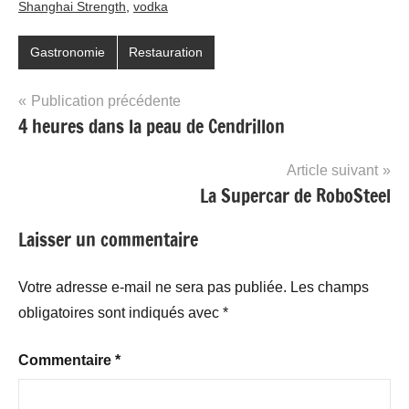
Shanghai Strength
,
vodka
Gastronomie
Restauration
Navigation
Publication précédente
4 heures dans la peau de Cendrillon
de
l’article
Article suivant
La Supercar de RoboSteel
Laisser un commentaire
Votre adresse e-mail ne sera pas publiée.
Les champs
obligatoires sont indiqués avec
*
Commentaire
*