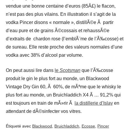
vendue une bonne centaine d’euros (85Â£) le flacon,
n’est pas des plus vilains. En illustration il s’agit de la
vodka Pincer disons « normale », distillÃ©e Ã partir
d’eau pure et de grains Ã©cossais et rehaussÃ©e
d’extraits de chardon rose (l’emblÃ¨me de l’Ã‰cosse) et
de sureau. Elle reste proche des valeurs normales d’une
vodka avec 38% d’alcool par volume.
On peut aussi lire dans
le
Scotsman
que l’Ã‰cosse
produit le gin le plus fort au monde, un Blackwood
Vintage Dry Gin 60, Ã 60%, de mÃªme que le whisky le
plus fort au monde, un Bruichladdich X4 Ã … 91,2% qui
est toujours en train de mÃ»rir Ã
la distillerie d’Islay
en
attendant de dÃ©sinfecter vos vitres.
Étiqueté avec
Blackwood
,
Bruichladdich
,
Ecosse
,
Pincer