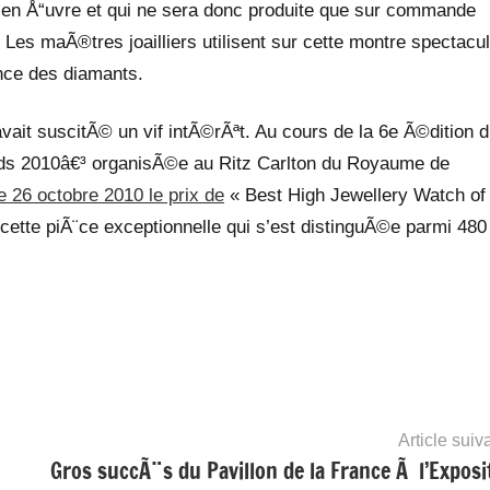
n Å“uvre et qui ne sera donc produite que sur commande
. Les maÃ®tres joailliers utilisent sur cette montre spectacul
ance des diamants.
ait suscitÃ© un vif intÃ©rÃªt. Au cours de la 6e Ã©dition 
ds 2010â€³ organisÃ©e au Ritz Carlton du Royaume de
 26 octobre 2010 le prix de
« Best High Jewellery Watch of
 cette piÃ¨ce exceptionnelle qui s’est distinguÃ©e parmi 480
Article suiv
Gros succÃ¨s du Pavillon de la France Ã l’Exposi