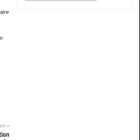
aire
du
ant
tion