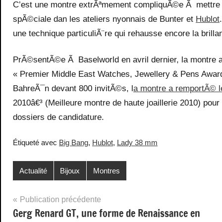
C’est une montre extrÃªmement compliquÃ©e Ã mettre e
spÃ©ciale dan les ateliers nyonnais de Bunter et
Hublot
une technique particuliÃ¨re qui rehausse encore la brill
PrÃ©sentÃ©e Ã Baselworld en avril dernier, la montre av
« Premier Middle East Watches, Jewellery & Pens Awar
BahreÃ¯n devant 800 invitÃ©s, l
a montre a remportÃ© le
2010â€³ (Meilleure montre de haute joaillerie 2010) pour
dossiers de candidature.
Étiqueté avec
Big Bang
,
Hublot
,
Lady 38 mm
Actualité
Bijoux
Montres
Navigation
Publication précédente
Gerg Renard GT, une forme de Renaissance en
de