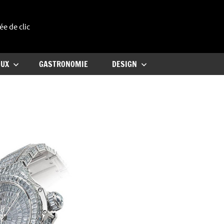
ée de clic
uxe
OUX
GASTRONOMIE
DESIGN