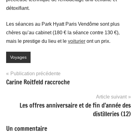
détoxifiant.
Les séances au Park Hyatt Paris Vendôme sont plus
chères qu’au cabinet (180 € la séance contre 130 €),
mais le prestige du lieu et le
voiturier
ont un prix.
Voyages
Navigation
Publication précédente
Carine Roitfeld raccroche
de
l’article
Article suivant
Les offres anniversaire et de fin d’année des
distilleries (12)
Un commentaire