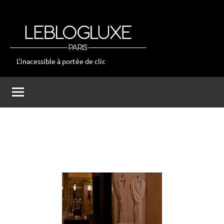
Aller
au
contenu
L'inacessible à portée de clic
leblogluxe