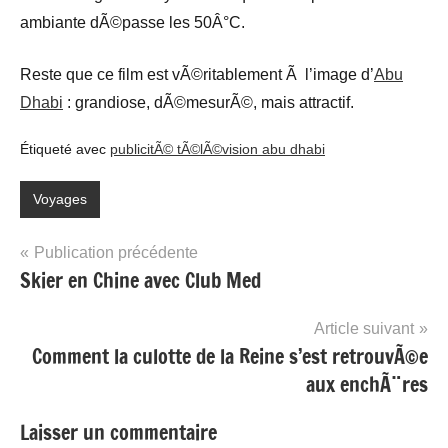
ambiante dÃ©passe les 50Â°C.
Reste que ce film est vÃ©ritablement Ã l’image d’
Abu
Dhabi
: grandiose, dÃ©mesurÃ©, mais attractif.
Étiqueté avec
publicitÃ© tÃ©lÃ©vision abu dhabi
Voyages
Navigation
Publication précédente
Skier en Chine avec Club Med
de
l’article
Article suivant
Comment la culotte de la Reine s’est retrouvÃ©e
aux enchÃ¨res
Laisser un commentaire