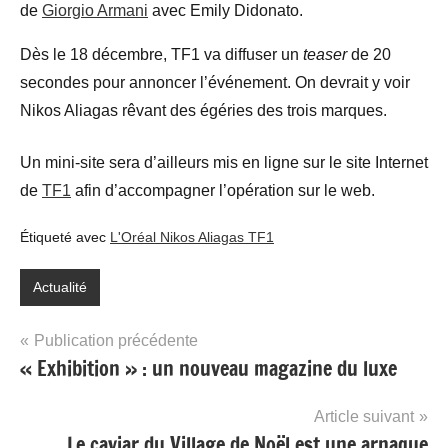
de
Giorgio Armani
avec Emily Didonato.
Dès le 18 décembre, TF1 va diffuser un
teaser
de 20
secondes pour annoncer l’événement. On devrait y voir
Nikos Aliagas rêvant des égéries des trois marques.
Un mini-site sera d’ailleurs mis en ligne sur le site Internet
de
TF1
afin d’accompagner l’opération sur le web.
Étiqueté avec
L'Oréal Nikos Aliagas TF1
Actualité
Navigation
Publication précédente
« Exhibition » : un nouveau magazine du luxe
de
l’article
Article suivant
Le caviar du Village de Noël est une arnaque